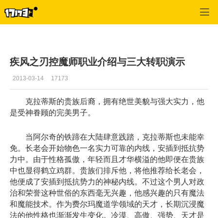
疾风之刃
>
职业攻略
>
正文
疾风之刃控魔师职业介绍与三大转职演示
2013-03-14
17173
克拉蒂斯的贵族后裔，拥有绝世美貌与强大实力，他
是受神眷顾的完美男子。
当阿尔奇的铁蹄在大陆肆意践踏，克拉蒂斯也未能幸
免。长老会开始物色一名实力可靠的内线，安插到抵抗势
力中。由于性格孤傲，年轻而且才华横溢的他即便在贵族
中也显得鹤立鸡群。贵族们排斥他，将他推荐给长老会，
他便成了安插到抵抗势力的神秘内线。不过这个男人对政
治和荣誉这种世俗的东西毫无兴趣，他感兴趣的只有魔法
和魔能技术。作为费尔玛魔道学领域的天才，长期沉浸魔
法的他性格也渐渐发生变化。冷漠、高傲、强势、天才是