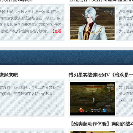
时隔4个月的《疾风之刃》再一次出现在玩
总体来
动作游戏跟漫画渲染结合在一起后，会
因为音
化学反应呢？而开发者所强调的“动作游
性，而
什么呢？本次评测将会告诉大家。
【查看
大，值
烧起来吧
猎刃星实战连段MV《暗杀是
官方的一些cg视频，再加上作者对各个
对于此
的剪辑，完美展现了各职业的风采。
量调至
示吧！
【酷爽超动作体验】爽朗的战