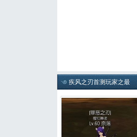
疾风之刃首测玩家之最