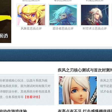
斩狂恶搞点评
拳刹恶搞点评
剑魔恶搞点评
风舞星恶搞点评
霜语者恶搞点评
时空术士恶搞点评
疾风之刃核心测试与首次封测
分析游戏核心玩法，以战斗系统为核
疾风之
其他系统关联。因为测试时间有限只对
细节还
详细职业分析。其他系统分析包括道具
试才会
统，任务系统等等
【查看详情】
的动作游戏体验
有亮点有不足,打击感爆棚值得