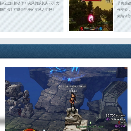
起玩过的超动作！疾风的成长离不开大
节奏感
我们携手打磨最完美的疾风之刃吧！
作英姿
频编辑