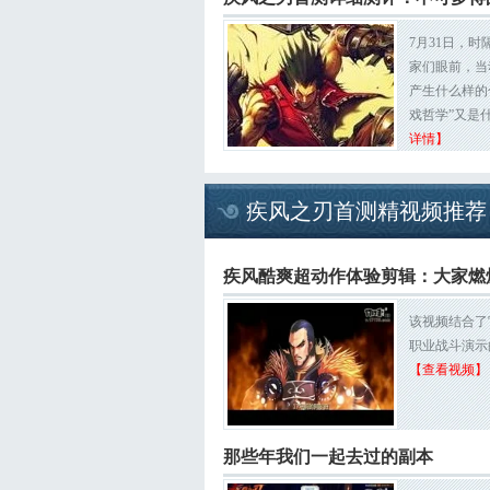
7月31日，
家们眼前，当
产生什么样的
戏哲学”又是
详情】
疾风之刃首测精视频推荐
疾风酷爽超动作体验剪辑：大家燃
该视频结合了
职业战斗演示
【查看视频】
那些年我们一起去过的副本