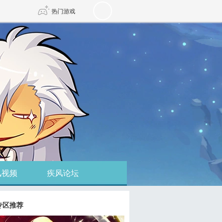
热门游戏
DNF
传奇4
剑网3旗舰版
新天龙八部
自由
诛仙世界
新仙侠5
风视频
疾风论坛
专区推荐