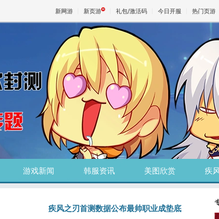
新网游
新页游
礼包/激活码
今日开服
热门页游
魔兽
天堂
王权与
游戏新闻
韩服资讯
美图欣赏
疾
疾风之刃首测数据公布最帅职业成垫底