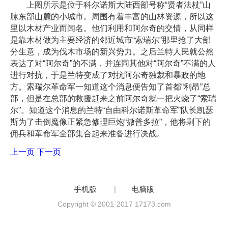
上图所示是位于科尔诺斯大陆西部号称“贤者法杖”山
脉东部山麓的小城市。周围有着丰富的山林资源，所以这
里以木材产业而闻名。他们利用和阿尔奇的交情，从同样
是靠木材做为主要经济的邻近城市“索瑞尔”那里抢了大部
分生意，成为伐木市场的新兴势力。之后兰特人民就公然
表达了对“阿尔奇”的不满，并连同其他对“阿尔奇”不满的人
进行对抗，于是兰特变成了对抗阿尔奇独裁和暴政的地
方。索瑞尔革命军一知道这个消息便告知了首都“利昂”总
部，但是在总部的救援赶来之前阿尔奇就一把火烧了“索瑞
尔”。知道这个消息的兰特“自由科尔诺斯革命军”队长凯瑟
斯为了击倒魔像正紧急修理巨炮“撒普多拉”，他将剩下的
佣兵和革命军全部集合起来准备进行决战。
上一页
下一页
手机版
|
电脑版
Copyright © 2001-2017 17173.com