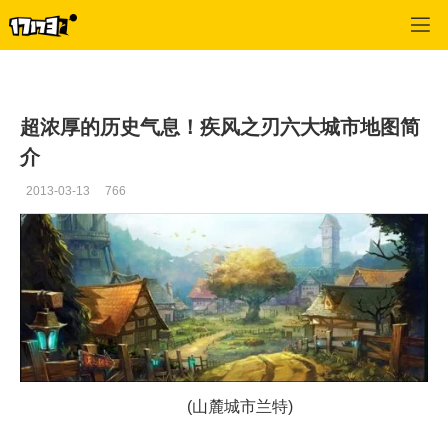
疾风之刃
>
最新资讯
>
正文
超浓厚的历史气息！疾风之刃六大城市地图简
介
2013-03-13
766
(山麓城市兰特)