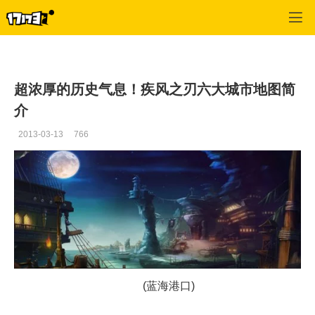
疾风之刃
>
最新资讯
>
正文
超浓厚的历史气息！疾风之刃六大城市地图简
介
2013-03-13
766
(蓝海港口)