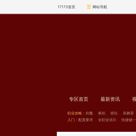
17173首页
网站导航
专区首页
最新资讯
职业攻略：
剑魔
-
拳刹
-
斩狂
-
风舞星
入门：
配置要求
-
全职业演示
-
快捷键一