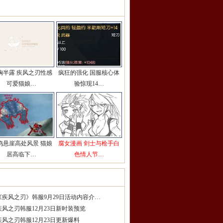
彩图片推荐
更多>>
胸半露 疾风之刃性感
疯狂的强化 国服核心体
可爱猫娘…
验惊现14…
鸣悬崖高处风景 猫娘
腐女漫画 剑士与枪手白
居高临下…
色情人节…
服精品攻略
更多>>
《疾风之刃》韩服9月29日活动内容介…
疾风之刃韩服12月23日新时装预览
疾风之刃韩服12月23日更新爆料