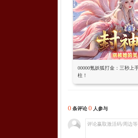
00000氪妖狐打金：三秒
柱！
0
0
条评论
人参与
评论赢取激活码/周边等奖