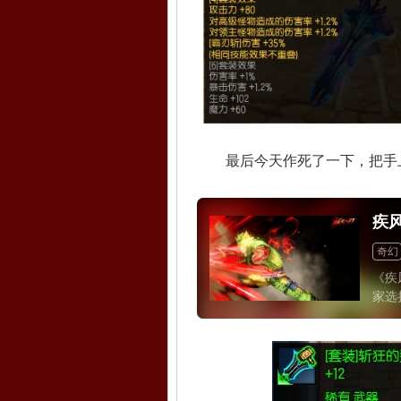
最后今天作死了一下，把手上的
疾
奇幻
《疾
家选
斗士
3条
职业