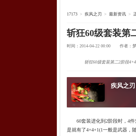
17173
>
疾风之刃
>
最新资讯
>
斩狂60级套装第
时间：2014-04-22 00:00
作者：
斩狂60级套装第二2阶段4+
疾风之刃
60套装进化到2阶段时，4件
是就有了4+4+1(1一般是武器