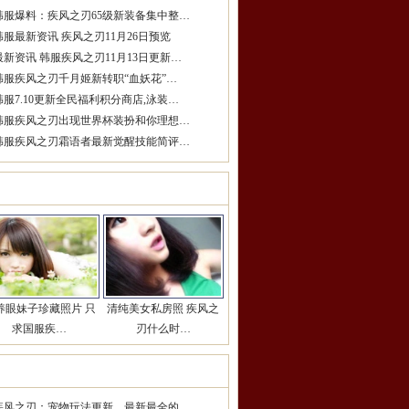
韩服爆料：疾风之刃65级新装备集中整…
韩服最新资讯 疾风之刃11月26日预览
最新资讯 韩服疾风之刃11月13日更新…
韩服疾风之刃千月姬新转职“血妖花”…
韩服7.10更新全民福利积分商店,泳装…
韩服疾风之刃出现世界杯装扮和你理想…
韩服疾风之刃霜语者最新觉醒技能简评…
女玩家推荐
更多>>
养眼妹子珍藏照片 只
清纯美女私房照 疾风之
求国服疾…
刃什么时…
期热点推荐
更多>>
疾风之刃：宠物玩法更新，最新最全的…