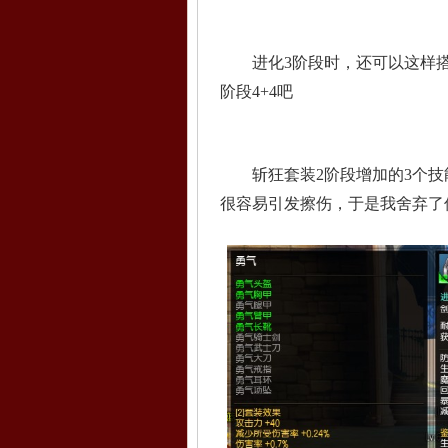
进化3阶段时，还可以这样搭配
阶段4+4吧
斩狂套装2阶段增加的3个技
很容易引发擦伤，于是我舍弃了