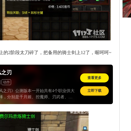
2阶段太刀碎了，把备用的骑士剑上12了，喔呵呵~
风之刃
查看更多
动作
立即下载
风之刃》公测版本一开始共有4个职业供大
择，分别是千月姬、控魔师、刃武者、剑
，而人物在15级后可以转职，届时又有2到
路线可以选择，也就是说游戏其实共有11个
。