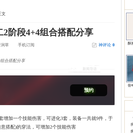
精
正文
二2阶段4+4组合搭配分享
酥
梦涧草
手机订阅
神评论
0
4组合搭配分享
新闻导语
骨
预约
韩
套增加一个技能伤害，可进化3套，装备一共就9件，于
，随意搭配)的穿法，可增加2个技能伤害