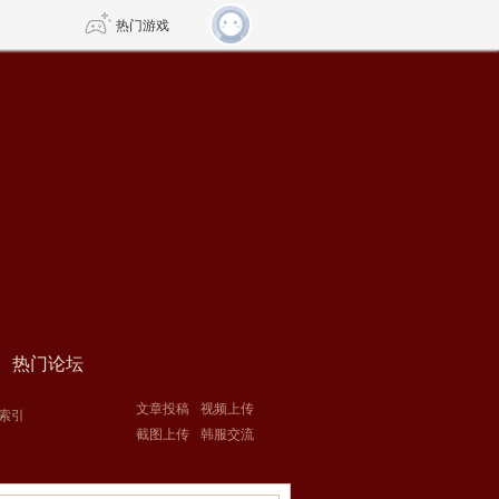
热门游戏
DNF
传奇4
剑网3旗舰版
新天龙八部
自由
诛仙世界
仙剑世界
热门论坛
文章投稿
视频上传
索引
截图上传
韩服交流