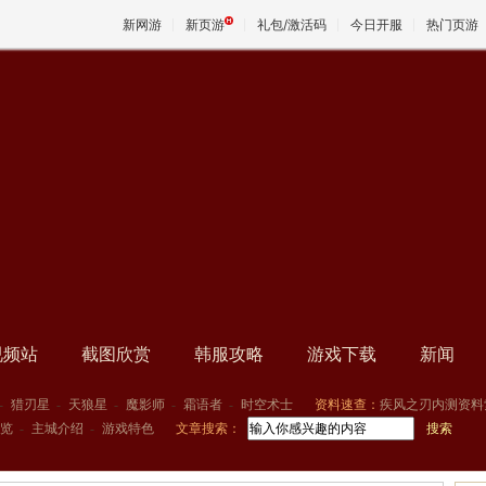
新网游
新页游
礼包/激活码
今日开服
热门页游
魔兽
天堂
王权与
视频站
截图欣赏
韩服攻略
游戏下载
新闻
-
猎刃星
-
天狼星
-
魔影师
-
霜语者
-
时空术士
资料速查：
疾风之刃内测资料
览
-
主城介绍
-
游戏特色
文章搜索：