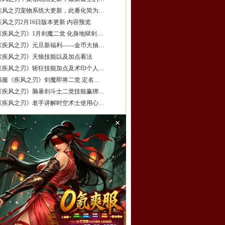
疾风之刃宠物系统大更新，此番化简为…
疾风之刃2月16日版本更新 内容预览
《疾风之刃》1月剑魔二觉 化身地狱剑…
《疾风之刃》元旦新福利——金币大抽…
《疾风之刃》天狼技能以及加点看法
《疾风之刃》斩狂技能加点及术印个人…
韩服《疾风之刃》剑魔即将二觉 定名…
《疾风之刃》脑暴剑斗士二觉技能赢绑…
《疾风之刃》老手讲解时空术士使用心…
×