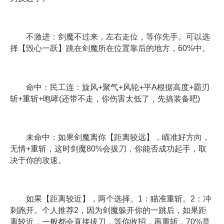
不激进：剑魔不过来，左右走位，等你先手。可以选
择【毁心一跃】跳在剑魔所在位置靠后的地方，60%中。
命中：民工连：旋风+聚气+风轮+平A根据高度+霸刃
斩+重斩+咆哮(还带不走，你伤害太低了，先搞装备吧)
未命中：如果剑魔离你【距离较远】，瞄准好方向，
无情+重斩，这时剑魔80%会拔刀，你能否成功起手，取
决于你的攻速。
如果【距离较近】，两个选择。1：瞄准重斩。2：冲
刺跑开。个人推荐2，因为剑魔躲开你的一跳后，如果距
离较近，一般都会直接拔刀，等你收招，再重斩，70%是