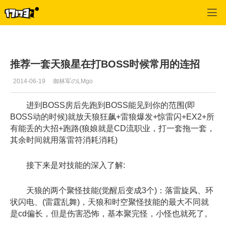
疾风之刃
>
最新资讯
>
正文
推荐一套天狼星在打BOSS时候常用的连招
2014-06-19
御林军のLMgo
进到BOSS房后先跑到BOSS能见到你的范围(即
BOSS动的时候)就放天狼狂飙+雷狼爆发+惊雷闪+EX2+所
有能丢的大招+跑路(狼娘就是CD流职业，打一套拖一套，
其余时间就用落雷符消耗消耗)
接下来是对技能的深入了解:
天狼的两个聚怪技能(觉醒后变成3个)：落雷旋风、环
状闪电、(雷霆乱舞)，天狼和时空聚怪技能的最大不同就
是cd偏长，但是伤害恐怖，基本聚完怪，小怪也就死了。