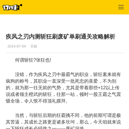
疾风之刃
>
最新资讯
>
正文
疾风之刃内测斩狂刷废矿单刷通关攻略解析
2014-07-04
天斩
何谓斩狂?张狂也!
没错，作为疾风之刃中最霸气的职业，斩狂素来就有
疯狗的称号，其职业一直深受一批死忠的喜爱，不为别
的，就为那一往无前的气势，尤其是带着那些+12以上传
说或者领主橙武的斩狂，往那一站，顿时一股王霸之气震
慑全场，令人恨不得顶礼膜拜。
当然，与斩狂后期的狂霸拽不同，他的前期可谓是极
其苦逼，其成长之路更是诸多坎坷，那么，今天咱就来说
一下斩狂成长必经路之一——废矿深井。