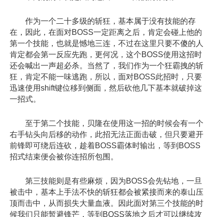
作为一个二十多级的斩狂，基本属于没有技能的存
在，因此，在面对BOSS一定距离之后，肯定会碰上他的
第一个技能，也就是憾地三连，不过在这里只要不傻的人
肯定都会第一反应先跑，更何况，这个BOSS使用这招时
还会喊出一声超必杀。当然了，我们作为一个狂霸拽的斩
狂，肯定不能一味逃跑，所以，面对BOSS此招时，只要
迅速使用shift键位移到侧面，然后砍他几下基本就破掉这
一招式。
至于第二个技能，贝隆在使用这一招的时候会有一个
右手钻头向后移的动作，此招无法正面击破，但只要避开
前锋即可绕后连砍，趁着BOSS霸体时输出，等到BOSS
招式结束便会被你连招所包围。
第三技能则是有些麻烦，因为BOSS会先钻地，一旦
被击中，基本上手法不快的斩狂都会被紧接而来的泰山压
顶而击中，从而损失大量血液。因此面对第三个技能的时
候我们只能暂避锋芒，等到BOSS落地之后才可以继续攻