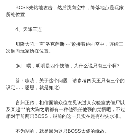
BOSS先钻地攻击，然后跳向空中，降落地点是玩家
所处位置
4、天降三连
贝隆大吼一声“洛克萨斯~~”紧接着跳向空中，连续三
次砸向玩家所在位置。
(问：喂，明明是四个技能，为什么说只有三个啊?
答：咳咳，关于这个问题，请参考四天王只有三个的
设定……恩恩，就是如此)
言归正传，相信面前众位在见识过某实验室的僵尸以
及某超***的大狗之后都有一种他强任他强的觉悟吧，不过
相对于前两只BOSS，眼前的这一只实在是有些失水准。
不为别的，就是因为这只BOSS太傻的缘故。