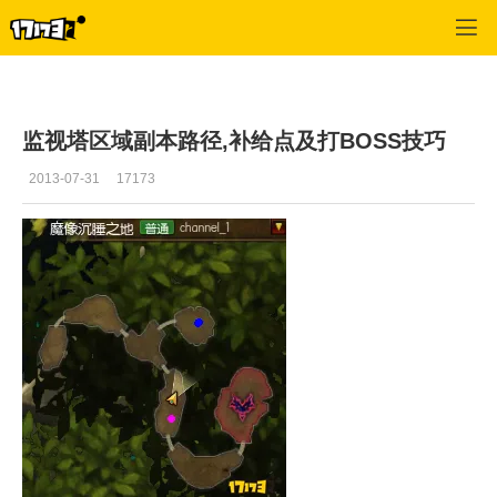
疾风之刃
>
副本攻略
>
正文
监视塔区域副本路径,补给点及打BOSS技巧
2013-07-31
17173