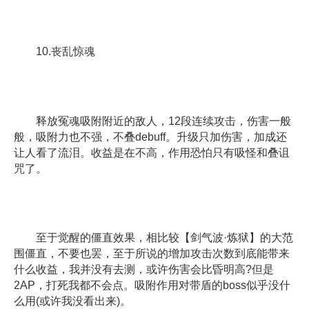
10.丧乱惊魂
释放冤魂吸附附近的敌人，12段连续攻击，伤害一般
般，吸附力也不强，不叠debuff。升级只加伤害，加成还
让人看了流泪。收益是在不高，作用恐怕只有吸怪和叠诅
咒了。
至于觉醒的僵直效果，相比较【剑气波·炼狱】的大范
围僵直，不要也罢，至于所说的增加攻击次数到底能带来
什么收益，我并没有去测，或许伤害会比昏明高?但是
2AP，打死我都不会点。吸附作用对带盾的boss似乎没什
么用(或许我没看出来)。