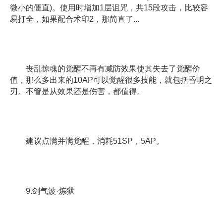
微小的僵直)。使用时增加1层诅咒，共15段攻击，比较容
易打全，如果配合术印2，那简直了...
丧乱惊魂的觉醒不再有减防效果使其失去了觉醒价
值，那么多出来的10AP可以觉醒很多技能，就包括昏明之
刃。不管是从效果还是伤害，都值得。
建议点满并满觉醒，消耗51SP，5AP。
9.剑气波·炼狱