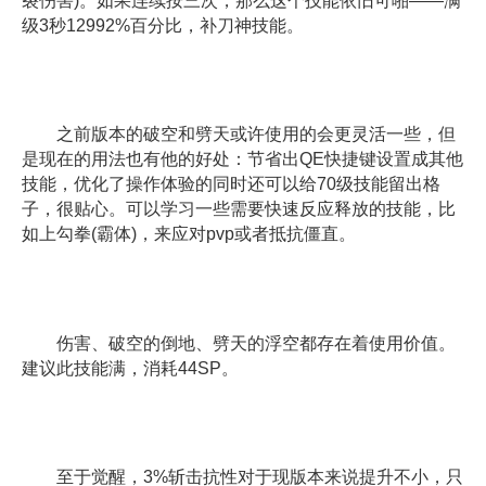
裂伤害)。如果连续按三次，那么这个技能依旧可啪——满
级3秒12992%百分比，补刀神技能。
之前版本的破空和劈天或许使用的会更灵活一些，但
是现在的用法也有他的好处：节省出QE快捷键设置成其他
技能，优化了操作体验的同时还可以给70级技能留出格
子，很贴心。可以学习一些需要快速反应释放的技能，比
如上勾拳(霸体)，来应对pvp或者抵抗僵直。
伤害、破空的倒地、劈天的浮空都存在着使用价值。
建议此技能满，消耗44SP。
至于觉醒，3%斩击抗性对于现版本来说提升不小，只