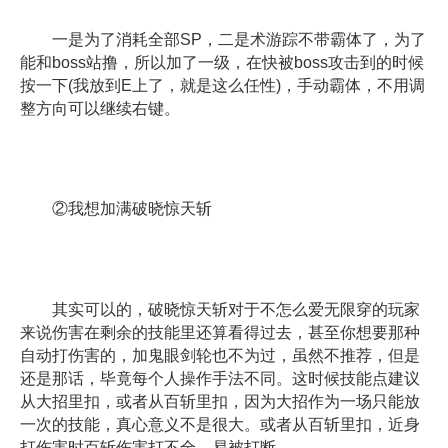
一是为了消耗全部SP，二是术游踪不带霸体了，为了
能和boss站撸，所以加了一级，在快被boss攻击到的时候
按一下(我放到E上了，就是这么任性)，手动霸体，不用调
整方向可以继续右键。
②我想加满破晓惊天斩
其实可以的，破晓惊天斩对于不怎么爱无限穿的玩家
来说伤害在剩余的技能里还算看得过去，甚至你想要那种
自动打伤害的，加鬼眼剑轮也不为过，虽然不推荐，但是
还是那话，毕竟每个人操作手法不同。这时候技能点建议
从大招里扣，或者从百斩里扣，因为大招作为一场只能放
一次的技能，真心意义不是很大。或者从百斩里扣，近身
打伤害时百斩伤害打不全，易被打断。