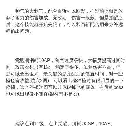
帅气的大剑气，配合百斩可以瞬发，不过前提就是放
弃了蓄力的伤害加成。无改动，伤害一般般。但是觉醒之
后，这个技能就开始亮眼了，可以和百斩配合用来弥补远
程输出问题。
觉醒满消耗10AP，剑气速度极快，大幅度提高过图时
间，攻击次数只有1次，稳定了很多。虽然伤害不高，但
是可以叠出诅咒，最关键的是觉醒后的僵直时间，对一些
怪也有收益(坑穴2图)，可以看出怪冲撞时有很明显的一下
停顿，这个停顿时间可以让你破掉他的霸体，有盾的boss
也可以出现微小僵直(很神奇不是么)。
建议点到11级，点出觉醒。消耗 33SP，10AP。