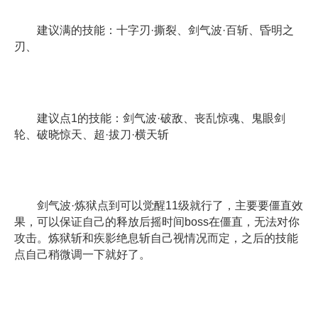
建议满的技能：十字刃·撕裂、剑气波·百斩、昏明之
刃、
建议点1的技能：剑气波·破敌、丧乱惊魂、鬼眼剑
轮、破晓惊天、超·拔刀·横天斩
剑气波·炼狱点到可以觉醒11级就行了，主要要僵直效
果，可以保证自己的释放后摇时间boss在僵直，无法对你
攻击。炼狱斩和疾影绝息斩自己视情况而定，之后的技能
点自己稍微调一下就好了。