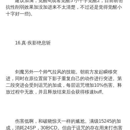
建议加满，觉醒4(或者觉醒5 小十字觉醒2，目前斩击
抗性削弱效果加没加进来不太清楚，不过还是觉得觉醒小
十字好一些)。
16.真·疾影绝息斩
剑魔另外一个帅气拉风的技能。朝前方发起瞬移突
进，同时在原位置留下影子重复自己的动作进行突进。第
二段突进会受到诅咒的加成，每层诅咒增加10%伤害。释
放过程中无敌，并且释放结束后会获得移速buff。
伤害低啊，和破晓惊天一样的尴尬。满级15245的加
成，消耗24SP，30秒CD。但由于诅咒的存在用来打伤害