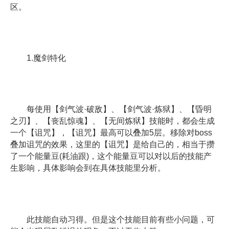
区。
1.魔剑特化
每使用【剑气波·破敌】、【剑气波·炼狱】、【昏明
之刃】、【丧乱惊魂】、【无间炼狱】技能时，都会生成
一个【诅咒】，【诅咒】最高可以叠加5层。移除对boss
叠加诅咒的效果，这里的【诅咒】是给自己的，相当于攒
了一个能量豆(耗油跟)，这个能量豆可以对以后的技能产
生影响，具体影响会到在具体技能里分析。
此技能自动习得。但是这个技能目前有些小问题，可