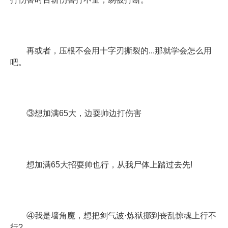
再或者，压根不会用十字刃撕裂的...那就学会怎么用
吧。
③想加满65大，边耍帅边打伤害
想加满65大招耍帅也行，从我尸体上踏过去先!
④我是墙角魔，想把剑气波·炼狱挪到丧乱惊魂上行不
行?