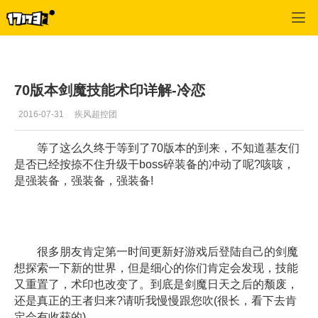
疾风之刃
>
职业攻略
>
正文
70版本剑魔技能术印详解-冷恋
2016-07-31
疾风超控团
等了这么久终于等到了70版本的到来，不知道基友们
是否已经按捺不住升级干boss碎装备的冲动了呢?咳咳，
是强装备，强装备，强装备!
很多朋友肯定第一时间更新好游戏后登陆自己的剑魔
想探索一下新的世界，但是细心的你们肯定会发现，技能
又重置了，术印也改变了。到底是剑魔日天之后的颓废，
还是真正的王者归来?请听我慢慢跟您吹(很长，看下去肯
定会有收获的)。