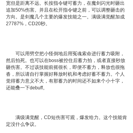
宽但是距离不远。长按指令键可蓄力，在魔剑闪光时砸出
追加50%伤害。并且在松开指令键之前，可以调整砸击的
方向。是剑魔几个主要的爆发技能之一。满级满觉醒加成
27787%，CD20秒。
可以用劈空把小怪倒地后用冤魂索命进行蓄力吸附，
然后拍死。也可以在boss被控住后蓄力拍，或者直接秒放
砸伤害。不过该技能前摇很长，即便不蓄力，释放也很拖
沓，所以请自行掌握好释放时机和考虑好蓄不蓄力。个人
觉得蓄力意义不大，有那蓄力的时间还不如来个小十字，
还能叠一下debuff。
满级满觉醒，CD短伤害可观，爆发给力。这个技能肯
定没什么争议。