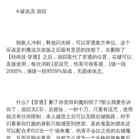
4.破岚流·游踪
朝敌人冲刺，释放闪光斩，可以穿透敌方单位。这个
应该是剑魔这次改版之后最有意思的技能了。在删除了
【特殊技·穿透】之后，游踪取代了穿透的位置，右键可以
直接使用，每次消耗1层诅咒，伤害可很客观，1级一段
2000%，满级一段9559%加成，无霸体状态。
什么?【穿透】删了你觉得剑魔削弱了?那么我要告诉
你了，游踪无CD，后摇短，一秒十刀。只要有诅咒，使用
就没有任何限制，杀人越货之后可以无限右键跑路，对手
们看着你扛旗的身影只能感受到绝望。喜欢鬼畜的朋友还
可以配合术印2当一个‘墙角魔’，伤害不会比之前的右键魔
低，反而可能会更高，当然怎么成为一个合格的墙角魔后