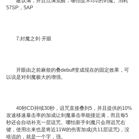
建议满，并且点满觉醒，哪怕是术印2的剑魔。消耗
57SP，5AP
7.封魔之剑·开眼
开眼由之前麻烦的叠debuff变成现在的固定效果，可
以说是对剑魔极大的增强。
40秒CD持续30秒，诅咒直接叠到5，并且提供的10%
攻速移速暴击率的加成让剑魔暴击率能接近满，而且每5
秒还会自动补充一层诅咒。哪怕新手剑魔只会用诅咒右
键，使用出来也是将近11W的伤害加成(共11层诅咒)，没
啥说的，就是一个字，强。