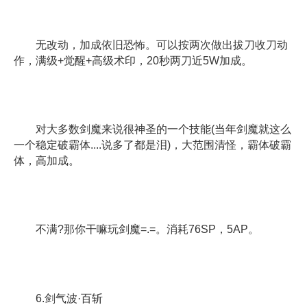
无改动，加成依旧恐怖。可以按两次做出拔刀收刀动
作，满级+觉醒+高级术印，20秒两刀近5W加成。
对大多数剑魔来说很神圣的一个技能(当年剑魔就这么
一个稳定破霸体....说多了都是泪)，大范围清怪，霸体破霸
体，高加成。
不满?那你干嘛玩剑魔=.=。消耗76SP，5AP。
6.剑气波·百斩