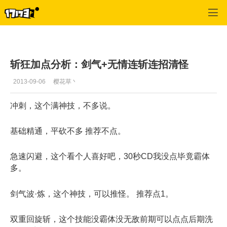
疾风之刃
>
最新资讯
>
正文
斩狂加点分析：剑气+无情连斩连招清怪
2013-09-06
樱花草丶
冲刺，这个满神技，不多说。
基础精通，平砍不多 推荐不点。
急速闪避，这个看个人喜好吧，30秒CD我没点毕竟霸体
多。
剑气波·炼，这个神技，可以推怪。 推荐点1。
双重回旋斩，这个技能没霸体没无敌前期可以点点后期洗