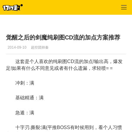
疾风之刃
>
最新资讯
>
正文
觉醒之后的剑魔纯刷图CD流的加点方案推荐
2014-09-10
超控团帅秦
这套是个人喜欢的纯刷图CD流的加点!输出高，爆发
足!如果有什么不同意见或者有什么遗漏，求轻喷= =
冲刺：满
基础精通：满
急遁：满
十字刃.撕裂:满(平推BOSS有时候用到，看个人习惯