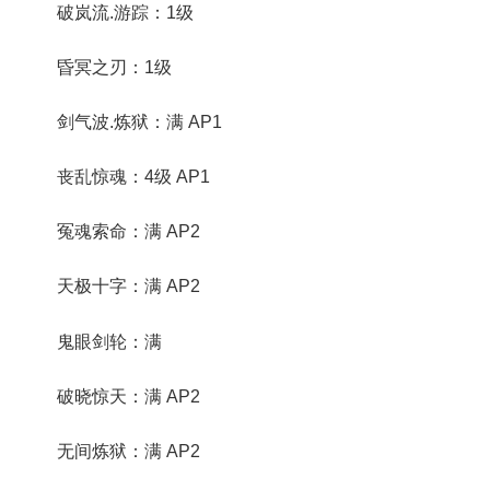
破岚流.游踪：1级
昏冥之刃：1级
剑气波.炼狱：满 AP1
丧乱惊魂：4级 AP1
冤魂索命：满 AP2
天极十字：满 AP2
鬼眼剑轮：满
破晓惊天：满 AP2
无间炼狱：满 AP2