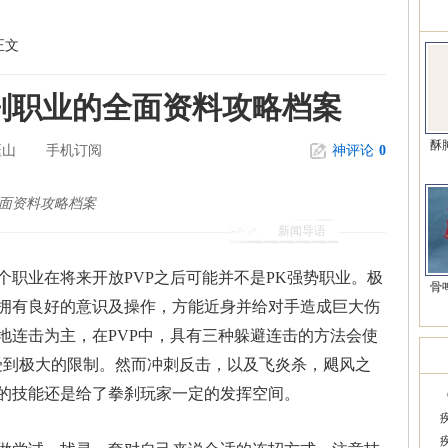
精
正文
刹职业的全面资料攻略档案
酥
珏山
手机订阅
神评论
0
面资料攻略档案
新闻导语
个职业在将来开放PVP之后可能并不是PK强势职业。极
骨
拥有良好的意识及操作，方能近身并给对手造成巨大伤
地连击为主，在PVP中，具有三种躲避连击的方法会使
韩
受到极大的限制。然而冲刺反击，以及飞炎杀，飓风之
的技能还是给了拳刹玩家一定的发挥空间。