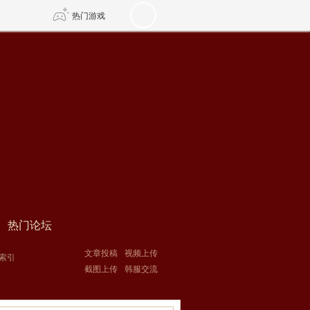
热门游戏
DNF
传奇4
剑网3旗舰版
新天龙八部
自由
诛仙世界
新仙侠5
热门论坛
文章投稿
视频上传
索引
截图上传
韩服交流