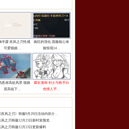
彩图片推荐
更多>>
胸半露 疾风之刃性感
疯狂的强化 国服核心体
可爱猫娘…
验惊现14…
鸣悬崖高处风景 猫娘
腐女漫画 剑士与枪手白
居高临下…
色情人节…
服精品攻略
更多>>
《疾风之刃》韩服9月29日活动内容介…
疾风之刃韩服12月23日新时装预览
疾风之刃韩服12月23日更新爆料