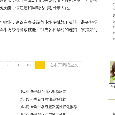
做尝试，找寻一套对自己来说合适的连招方式，注意技
伤技能，缩短连招周期达到输出最大化。
个职业，建议在各等级角斗场多挑战下极限，装备好提
角斗场尽情释放技能，组成各种华丽的连招，掌握如何
美
8
9
10
11
在本页阅读全文
超
第2页:拳刹战斗演示视频欣赏
第4页:拳刹首饰属性选择推荐
近
第6页:拳刹武器附魔及属性强化推荐
第8页:拳刹的优点与缺点分析