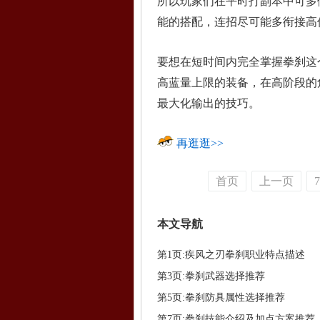
所以玩家们在平时打副本中可多
能的搭配，连招尽可能多衔接高
要想在短时间内完全掌握拳刹这
高蓝量上限的装备，在高阶段的
最大化输出的技巧。
再逛逛>>
首页
上一页
7
本文导航
第1页:疾风之刃拳刹职业特点描述
第3页:拳刹武器选择推荐
第5页:拳刹防具属性选择推荐
第7页:拳刹技能介绍及加点方案推荐