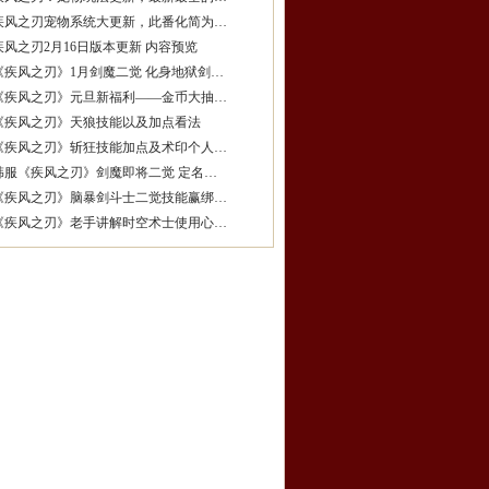
疾风之刃宠物系统大更新，此番化简为…
疾风之刃2月16日版本更新 内容预览
《疾风之刃》1月剑魔二觉 化身地狱剑…
《疾风之刃》元旦新福利——金币大抽…
《疾风之刃》天狼技能以及加点看法
《疾风之刃》斩狂技能加点及术印个人…
韩服《疾风之刃》剑魔即将二觉 定名…
《疾风之刃》脑暴剑斗士二觉技能赢绑…
《疾风之刃》老手讲解时空术士使用心…