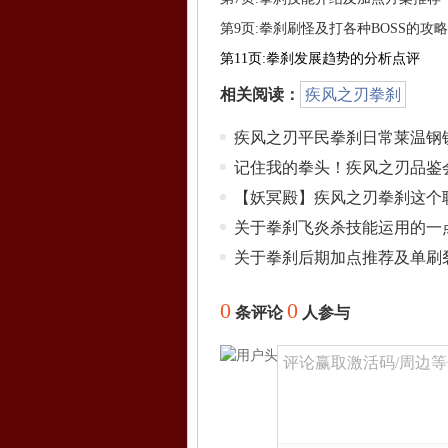
第9页:拳刹刷怪及打各种BOSS的攻略
第11页:拳刹发展趋势的分析点评
相关阅读：
疾风之刃拳刹
疾风之刃平民拳刹日常莱温钢
记住我的拳头！疾风之刃品鉴
【妖冥殿】疾风之刃拳刹这个
关于拳刹飞炎杀技能运用的一
关于拳刹后期加点推荐及单刷
0
0
条评论
人参与
评论赢取激活码/周边等奖