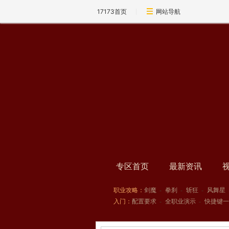
17173首页
网站导航
专区首页
最新资讯
职业攻略：
剑魔
-
拳刹
-
斩狂
-
风舞星
入门：
配置要求
-
全职业演示
-
快捷键一