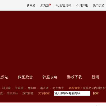
新网游
新页游
礼包/激活码
今日开服
热门页游
魔兽
天堂
王权与
视频站
截图欣赏
韩服攻略
游戏下载
新闻
-
猎刃星
-
天狼星
-
魔影师
-
霜语者
-
时空术士
资料速查：
疾风之刃内测资料
览
-
主城介绍
-
游戏特色
文章搜索：