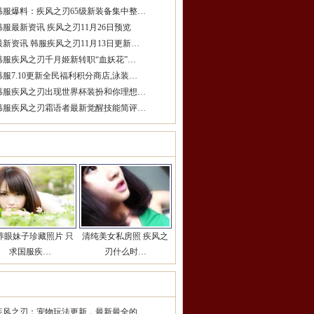
韩服爆料：疾风之刃65级新装备集中整…
韩服最新资讯 疾风之刃11月26日预览
最新资讯 韩服疾风之刃11月13日更新…
韩服疾风之刃千月姬新转职“血妖花”…
韩服7.10更新全民福利积分商店,泳装…
韩服疾风之刃出现世界杯装扮和你理想…
韩服疾风之刃霜语者最新觉醒技能简评…
女玩家推荐
更多>>
养眼妹子珍藏照片 只
清纯美女私房照 疾风之
求国服疾…
刃什么时…
期热点推荐
更多>>
疾风之刃：宠物玩法更新，最新最全的…