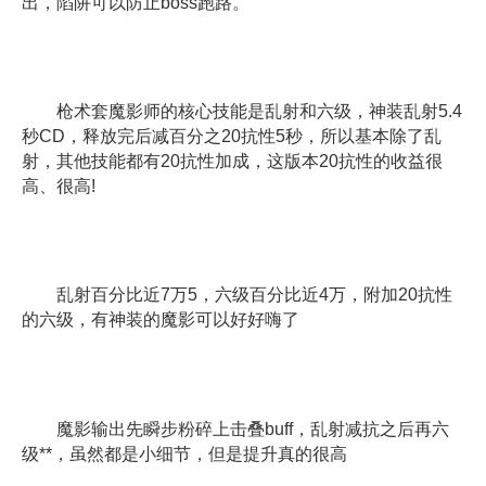
出，陷阱可以防止boss跑路。
枪术套魔影师的核心技能是乱射和六级，神装乱射5.4
秒CD，释放完后减百分之20抗性5秒，所以基本除了乱
射，其他技能都有20抗性加成，这版本20抗性的收益很
高、很高!
乱射百分比近7万5，六级百分比近4万，附加20抗性
的六级，有神装的魔影可以好好嗨了
魔影输出先瞬步粉碎上击叠buff，乱射减抗之后再六
级**，虽然都是小细节，但是提升真的很高