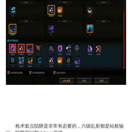
枪术套点陷阱是非常有必要的，六级乱射都是站桩输