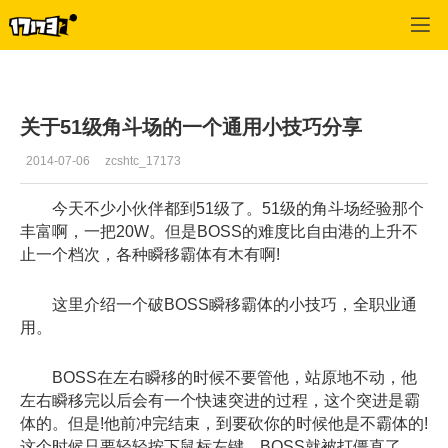
疾风之刃
>
最新资讯
>
正文
关于51级角斗场的一个通用小技巧分享
2014-07-06
zcshtc_17173
今天不少小伙伴都到51级了。51级的角斗场经验那个
丰富啊，一把20W。但是BOSS的难度比自由港的上升不
止一个档次，各种瞬移霸体有木有啊!
这里介绍一个破BOSS瞬移霸体的小技巧，全职业通
用。
BOSS在左右瞬移的时候不要管他，站原地不动，他
左右瞬移完以后会有一个快速突进的过程，这个突进是霸
体的。但是!他前冲完结束，到要砍你的时候他是不霸体的!
这个时候只要轻轻按下鼠标左键，BOSS就被打僵直了。