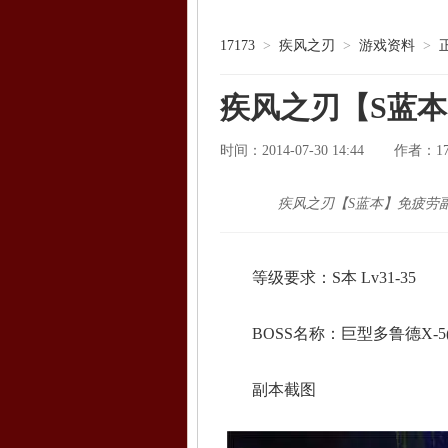
17173
>
疾风之刃
>
游戏资料
>
疾风之刃【S蓝
时间：2014-07-30 14:44
1
作者：
疾风之刃【S蓝本】免疲劳
等级要求：S本 Lv31-35
BOSS名称：巨型多鲁德X-5
副本截图