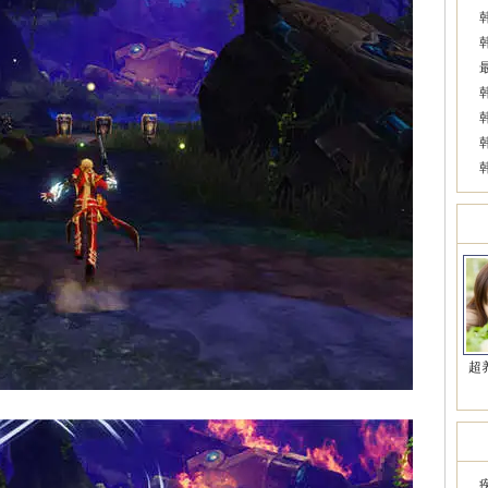
美
超
近