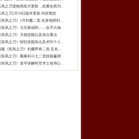
疾风之刃宠物系统大更新，此番化简为…
疾风之刃2月16日版本更新 内容预览
《疾风之刃》1月剑魔二觉 化身地狱剑…
《疾风之刃》元旦新福利——金币大抽…
《疾风之刃》天狼技能以及加点看法
《疾风之刃》斩狂技能加点及术印个人…
韩服《疾风之刃》剑魔即将二觉 定名…
《疾风之刃》脑暴剑斗士二觉技能赢绑…
《疾风之刃》老手讲解时空术士使用心…