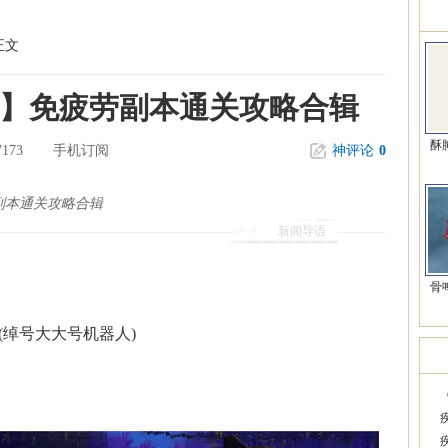
精
正文
本】免疲劳副本通关攻略合辑
酥
7173
手机订阅
神评论
0
副本通关攻略合辑
新闻导语
骨
(绰号大大号机器人)
韩