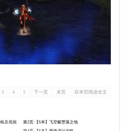
3
4
5
下一页
末页
在本页阅读全文
攻略及视频
第2页:【S本】飞空艇堕落之地
第4页:【S本】魔像遗址攻略