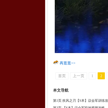
再逛逛>>
首页
上一页
1
2
本文导航
第1页:疾风之刃【S本】议会军训练
第3页:【S本】议会军驻地视频攻略