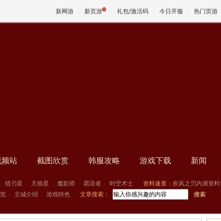
新网游
新页游
礼包/激活码
今日开服
热门页游
魔兽
天堂
王权与
视频站
截图欣赏
韩服攻略
游戏下载
新闻
-
猎刃星
-
天狼星
-
魔影师
-
霜语者
-
时空术士
资料速查：
疾风之刃内测资料
览
-
主城介绍
-
游戏特色
文章搜索：