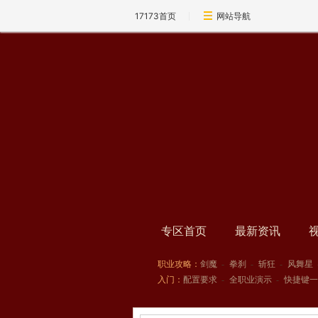
17173首页
网站导航
专区首页
最新资讯
职业攻略：
剑魔
-
拳刹
-
斩狂
-
风舞星
入门：
配置要求
-
全职业演示
-
快捷键一