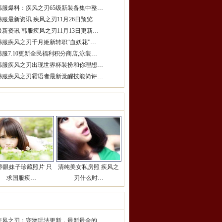
韩服爆料：疾风之刃65级新装备集中整…
韩服最新资讯 疾风之刃11月26日预览
最新资讯 韩服疾风之刃11月13日更新…
韩服疾风之刃千月姬新转职“血妖花”…
韩服7.10更新全民福利积分商店,泳装…
韩服疾风之刃出现世界杯装扮和你理想…
韩服疾风之刃霜语者最新觉醒技能简评…
女玩家推荐
更多>>
养眼妹子珍藏照片 只
清纯美女私房照 疾风之
求国服疾…
刃什么时…
期热点推荐
更多>>
疾风之刃：宠物玩法更新，最新最全的…