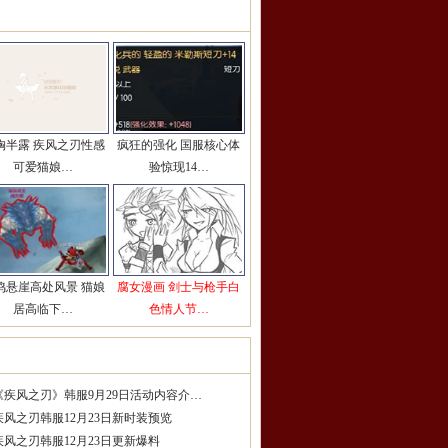
彩图片推荐
更多>>
胸半露 疾风之刃性感
疯狂的强化 国服核心体
可爱猫娘…
验惊现14…
鸣悬崖高处风景 猫娘
腐女漫画 剑士与枪手白
居高临下…
色情人节…
服精品攻略
更多>>
《疾风之刃》韩服9月29日活动内容介…
疾风之刃韩服12月23日新时装预览
疾风之刃韩服12月23日更新爆料