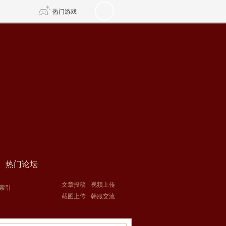
热门游戏
DNF
传奇4
剑网3旗舰版
新天龙八部
自由
诛仙世界
新仙侠5
热门论坛
文章投稿
视频上传
索引
截图上传
韩服交流