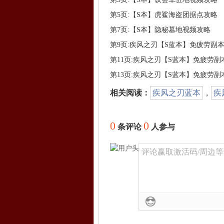
第5页:【S本】虎鲨海盗团据点攻略
第7页:【S本】隐秘墓地视频攻略
相关阅读：
疾风之刃蓝本
，
疾
0
0
条评论
人参与
评论赢取激活码/周边等奖