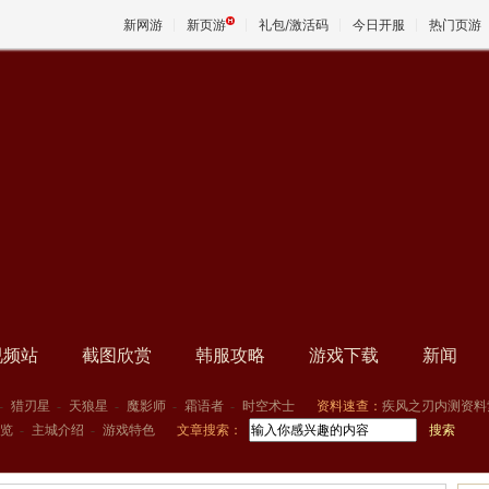
新网游
新页游
礼包/激活码
今日开服
热门页游
魔兽
天堂
王权与
视频站
截图欣赏
韩服攻略
游戏下载
新闻
-
猎刃星
-
天狼星
-
魔影师
-
霜语者
-
时空术士
资料速查：
疾风之刃内测资料
览
-
主城介绍
-
游戏特色
文章搜索：