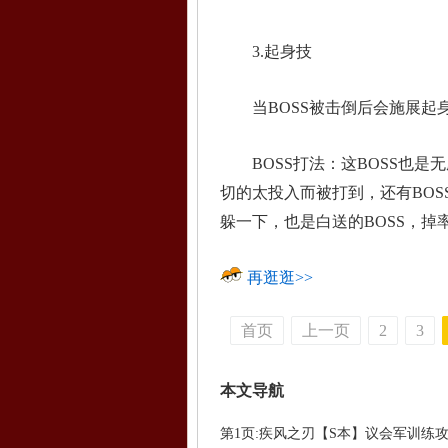
3.起身技
当BOSS被击倒后会施展起身
BOSS打法：这BOSS也是无
切的太投入而被打到，还有BOS
躲一下，也是白送的BOSS，掉
再逛逛>>
首页
上一页
2
3
本文导航
第1页:疾风之刃【S本】议会军训练