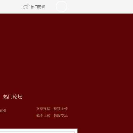
热门游戏
DNF
传奇4
剑网3旗舰版
新天龙八部
自由
诛仙世界
新仙侠5
热门论坛
文章投稿
视频上传
索引
截图上传
韩服交流