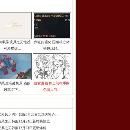
彩图片推荐
更多>>
胸半露 疾风之刃性感
疯狂的强化 国服核心体
可爱猫娘…
验惊现14…
鸣悬崖高处风景 猫娘
腐女漫画 剑士与枪手白
居高临下…
色情人节…
服精品攻略
更多>>
《疾风之刃》韩服9月29日活动内容介…
疾风之刃韩服12月23日新时装预览
疾风之刃韩服12月23日更新爆料