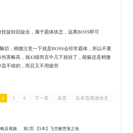
技旋转回旋击，属于霸体状态，远离BOSS即可
脑切，稍微注意一下就是BOSS会经常霸体，所以不要
S伤害略高，就43级而言中几下就挂了，能躲还是稍微
率蛮不错的，而且又不用疲劳
4
5
6
下一页
末页
在本页阅读全文
攻略及视频
第2页:【S本】飞空艇堕落之地