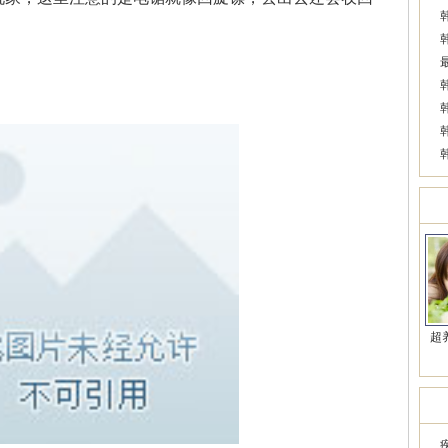
美
超
近