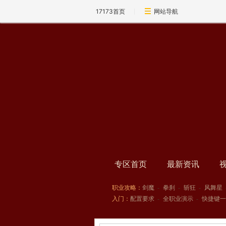
17173首页
网站导航
专区首页
最新资讯
职业攻略：
剑魔
-
拳刹
-
斩狂
-
风舞星
入门：
配置要求
-
全职业演示
-
快捷键一