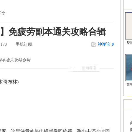
精
正文
本】免疲劳副本通关攻略合辑
酥
7173
手机订阅
神评论
0
副本通关攻略合辑
新闻导语
木哥布林)
骨
韩
家，这里注意的是电锯就像回旋镖，丢出去还会收回