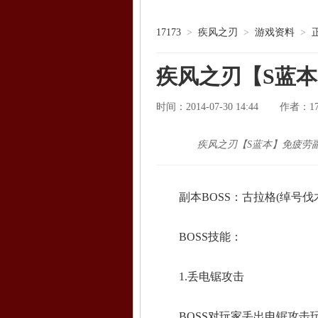
17173
>
疾风之刃
>
游戏资料
>
疾风之刃【S蓝
时间：2014-07-30 14:44
1
作者：
疾风之刃【S蓝本】免疲劳
副本BOSS：古拉格(绰号伐
BOSS技能：
1.丢电锯攻击
BOSS对玩家丢出电锯攻击玩