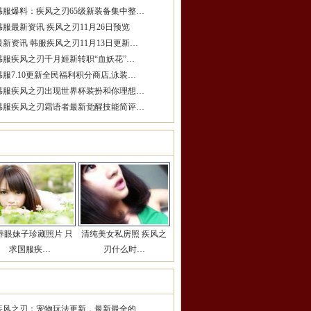
韩服爆料：疾风之刃65级新装备集中整…
韩服最新资讯 疾风之刃11月26日预览
最新资讯 韩服疾风之刃11月13日更新…
韩服疾风之刃千月姬新转职“血妖花”…
韩服7.10更新全民福利积分商店,泳装…
韩服疾风之刃出现世界杯装扮和你理想…
韩服疾风之刃霜语者最新觉醒技能简评…
女玩家推荐
更多>>
养眼妹子珍藏照片 只
清纯美女私房照 疾风之
求国服疾…
刃什么时…
期热点推荐
更多>>
疾风之刃：宠物玩法更新，最新最全的…