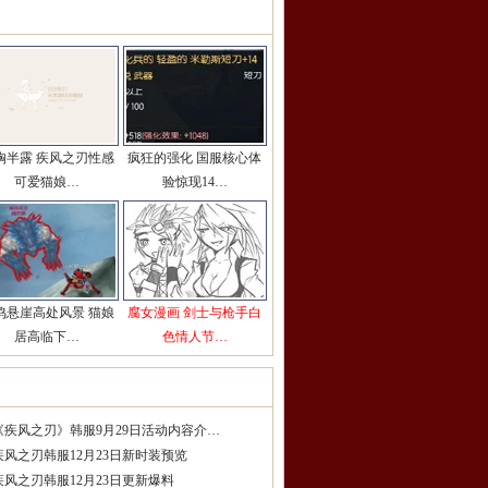
彩图片推荐
更多>>
胸半露 疾风之刃性感
疯狂的强化 国服核心体
可爱猫娘…
验惊现14…
鸣悬崖高处风景 猫娘
腐女漫画 剑士与枪手白
居高临下…
色情人节…
服精品攻略
更多>>
《疾风之刃》韩服9月29日活动内容介…
疾风之刃韩服12月23日新时装预览
疾风之刃韩服12月23日更新爆料