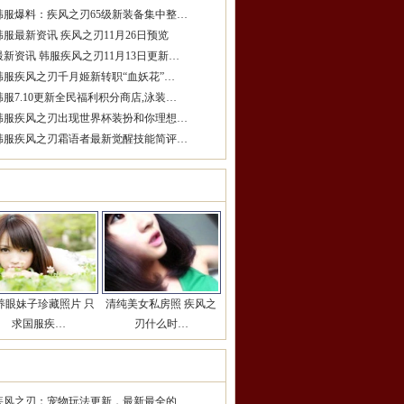
韩服爆料：疾风之刃65级新装备集中整…
韩服最新资讯 疾风之刃11月26日预览
最新资讯 韩服疾风之刃11月13日更新…
韩服疾风之刃千月姬新转职“血妖花”…
韩服7.10更新全民福利积分商店,泳装…
韩服疾风之刃出现世界杯装扮和你理想…
韩服疾风之刃霜语者最新觉醒技能简评…
女玩家推荐
更多>>
养眼妹子珍藏照片 只
清纯美女私房照 疾风之
求国服疾…
刃什么时…
期热点推荐
更多>>
疾风之刃：宠物玩法更新，最新最全的…