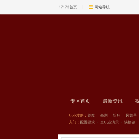
17173首页
网站导航
专区首页
最新资讯
职业攻略：
剑魔
-
拳刹
-
斩狂
-
风舞星
入门：
配置要求
-
全职业演示
-
快捷键一