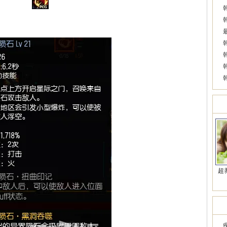
美
超
近