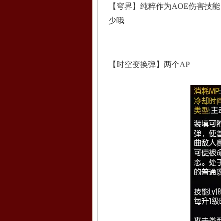
【穹界】纯粹作为AOE伤害技
少哦
【时空变换弹】两个AP