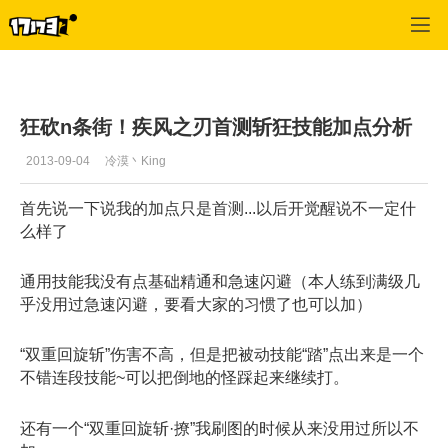
疾风之刃
>
最新资讯
>
正文
狂砍n条街！疾风之刃首测斩狂技能加点分析
2013-09-04
冷漠丶King
首先说一下说我的加点只是首测...以后开觉醒说不一定什
么样了
通用技能我没有点基础精通和急速闪避（本人练到满级几
乎没用过急速闪避，要看大家的习惯了也可以加）
“双重回旋斩”伤害不高，但是把被动技能“踏”点出来是一个
不错连段技能~可以把倒地的怪踩起来继续打。
还有一个“双重回旋斩·撩”我刷图的时候从来没用过所以不