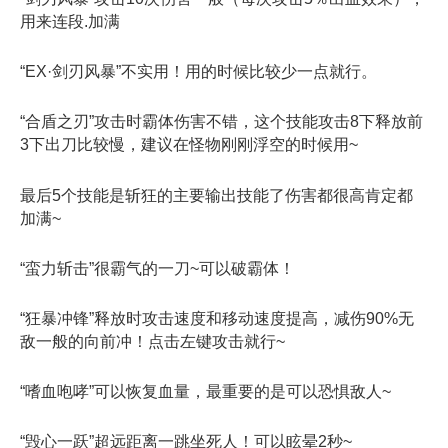
用来连段.加满
“EX·剑刃风暴”不实用！用的时候比较少一点就行。
“合盾之刃”攻击时霸体伤害不错，这个技能攻击8下释放前
3下出刀比较慢，建议在怪物刚刚浮空的时候用~
最后5个技能是斩狂的主要输出技能了伤害都很高肯定都
加满~
“蛮力斩击”很霸气的一刀~可以破霸体！
“狂暴冲锋”释放时攻击速度和移动速度提高，减伤90%无
敌一般的向前冲！点击左键攻击就行~
“嗜血咆哮”可以恢复血量，最重要的是可以恐惧敌人~
“毁心一跃”超远距离一跳坐死人！可以眩晕2秒~