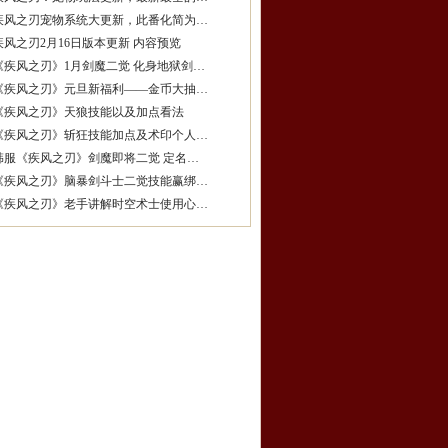
疾风之刃宠物系统大更新，此番化简为…
疾风之刃2月16日版本更新 内容预览
《疾风之刃》1月剑魔二觉 化身地狱剑…
《疾风之刃》元旦新福利——金币大抽…
《疾风之刃》天狼技能以及加点看法
《疾风之刃》斩狂技能加点及术印个人…
韩服《疾风之刃》剑魔即将二觉 定名…
《疾风之刃》脑暴剑斗士二觉技能赢绑…
《疾风之刃》老手讲解时空术士使用心…