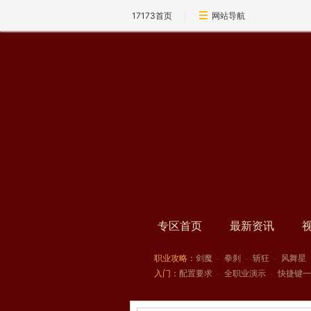
17173首页
网站导航
专区首页
最新资讯
职业攻略：
剑魔
-
拳刹
-
斩狂
-
风舞星
入门：
配置要求
-
全职业演示
-
快捷键一