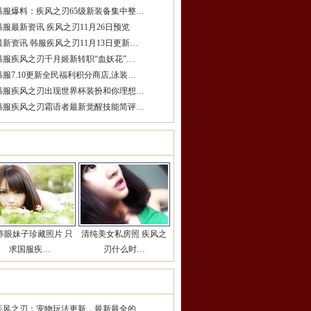
韩服爆料：疾风之刃65级新装备集中整…
韩服最新资讯 疾风之刃11月26日预览
最新资讯 韩服疾风之刃11月13日更新…
韩服疾风之刃千月姬新转职“血妖花”…
韩服7.10更新全民福利积分商店,泳装…
韩服疾风之刃出现世界杯装扮和你理想…
韩服疾风之刃霜语者最新觉醒技能简评…
女玩家推荐
更多>>
养眼妹子珍藏照片 只
清纯美女私房照 疾风之
求国服疾…
刃什么时…
期热点推荐
更多>>
疾风之刃：宠物玩法更新，最新最全的…