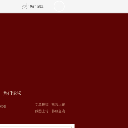
热门游戏
DNF
传奇4
剑网3旗舰版
新天龙八部
自由
诛仙世界
新仙侠5
热门论坛
文章投稿
视频上传
索引
截图上传
韩服交流