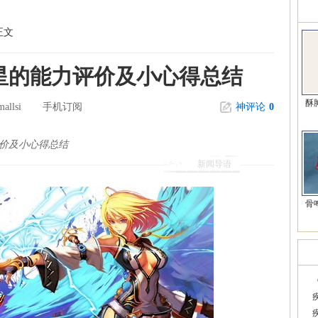
精
正文
星的能力评价及小心得总结
酥
allsi
手机订阅
神评论
0
价及小心得总结
新闻导语
骨
韩