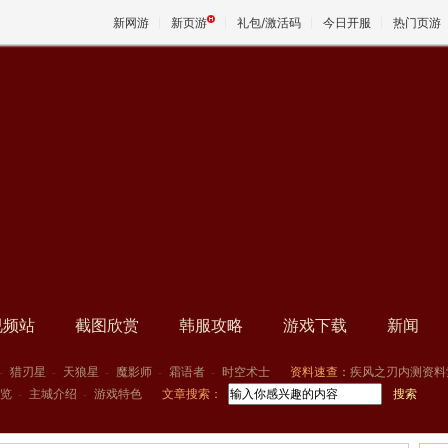
新网游
新页游
礼包/激活码
今日开服
热门页游
魔兽
天堂
王权与
视频站
截图欣赏
韩服攻略
游戏下载
新闻
-
猎刃星
-
天狼星
-
魔影师
-
霜语者
-
时空术士
资料速查：
疾风之刃内测资料
览
-
主城介绍
-
游戏特色
文章搜索：