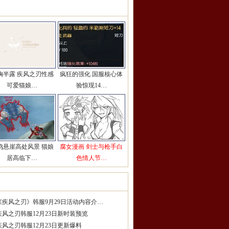
彩图片推荐
更多>>
胸半露 疾风之刃性感
疯狂的强化 国服核心体
可爱猫娘…
验惊现14…
鸣悬崖高处风景 猫娘
腐女漫画 剑士与枪手白
居高临下…
色情人节…
服精品攻略
更多>>
《疾风之刃》韩服9月29日活动内容介…
疾风之刃韩服12月23日新时装预览
疾风之刃韩服12月23日更新爆料