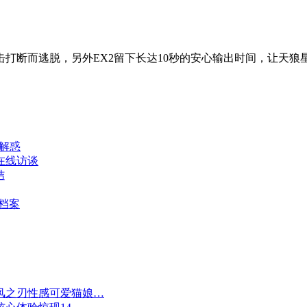
而逃脱，另外EX2留下长达10秒的安心输出时间，让天狼星
疑解惑
在线访谈
结
档案
风之刃性感可爱猫娘…