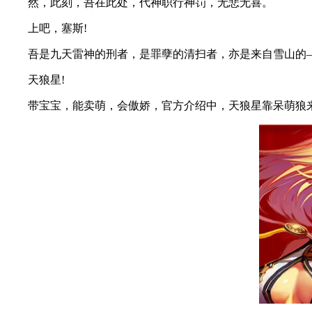
然，此刻，吾在此处，代神职行神罚，无悲无喜。
上吧，塞斯!
吾是九天雷神的刑者，是罪孽的清扫者，亦是来自雪山的
天狼星!
带宝宝，能卖萌，会傲娇，官方介绍中，天狼星靠呆萌狼来