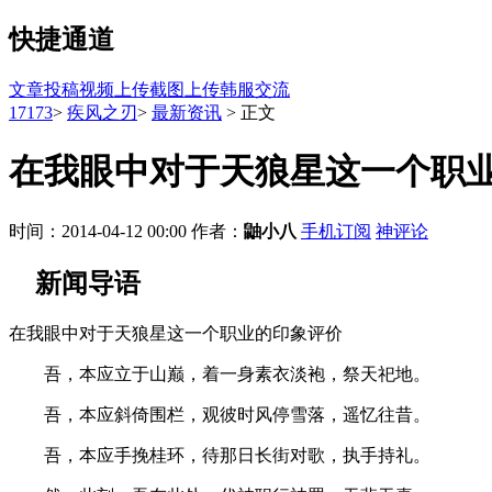
快捷通道
文章投稿
视频上传
截图上传
韩服交流
17173
>
疾风之刃
>
最新资讯
>
正文
在我眼中对于天狼星这一个职
时间：2014-04-12 00:00
作者：
鼬小八
手机订阅
神评论
新闻导语
在我眼中对于天狼星这一个职业的印象评价
吾，本应立于山巅，着一身素衣淡袍，祭天祀地。
吾，本应斜倚围栏，观彼时风停雪落，遥忆往昔。
吾，本应手挽桂环，待那日长街对歌，执手持礼。