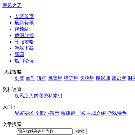
疾风之刃
专区首页
最新资讯
视频站
截图欣赏
韩服攻略
游戏下载
新闻
热门论坛
职业攻略：
剑魔
-
拳刹
-
斩狂
-
风舞星
-
猎刃星
-
天狼星
-
魔影师
-
霜语者
-
时
资料速查：
疾风之刃内测资料索引
入门：
配置要求
-
全职业演示
-
快捷键一览
-
主城介绍
-
游戏特色
文章搜索：