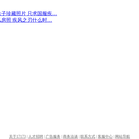
妹子珍藏照片 只求国服疾…
私房照 疾风之刃什么时…
关于17173
|
人才招聘
|
广告服务
|
商务洽谈
|
联系方式
|
客服中心
|
网站导航