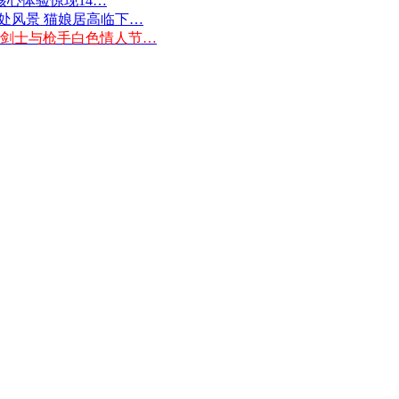
核心体验惊现14…
处风景 猫娘居高临下…
 剑士与枪手白色情人节…