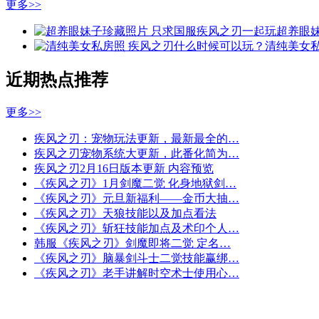
更多>>
超养眼
清纯美女
近期热点推荐
更多>>
疾风之刃：宠物玩法更新，最新最全的…
疾风之刃宠物系统大更新，此番化简为…
疾风之刃2月16日版本更新 内容预览
《疾风之刃》1月剑魔二觉 化身地狱剑…
《疾风之刃》元旦新福利——金币大抽…
《疾风之刃》天狼技能以及加点看法
《疾风之刃》斩狂技能加点及术印个人…
韩服《疾风之刃》剑魔即将二觉 定名…
《疾风之刃》脑暴剑斗士二觉技能赢绑…
《疾风之刃》老手讲解时空术士使用心…