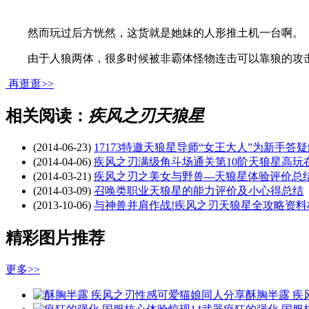
然而玩过后方恍然，这货就是她妹的人形推土机一台啊。
由于人狼两体，很多时候被非霸体怪物连击可以靠狼的攻击打断
再逛逛>>
相关阅读：
疾风之刃天狼星
(2014-06-23)
17173特邀天狼星导师“女王大人”为新手答
(2014-04-06)
疾风之刃满级角斗场通关第10阶天狼星高玩
(2014-03-21)
疾风之刃之美女与野兽---天狼星体验评价总
(2014-03-09)
召唤类职业天狼星的能力评价及小心得总结
(2013-10-06)
与神兽并肩作战!疾风之刃天狼星全攻略资料
精彩图片推荐
更多>>
酥胸半露 疾