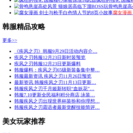
疯狂的强化 国服
骨鸣悬崖高
腐女漫画
韩服精品攻略
更多>>
《疾风之刃》韩服9月29日活动内容介…
疾风之刃韩服12月23日新时装预览
疾风之刃韩服12月23日更新爆料
韩服爆料：疾风之刃65级新装备集中整…
韩服最新资讯 疾风之刃11月26日预览
最新资讯 韩服疾风之刃11月13日更新…
韩服疾风之刃千月姬新转职“血妖花”…
韩服7.10更新全民福利积分商店,泳装…
韩服疾风之刃出现世界杯装扮和你理想…
韩服疾风之刃霜语者最新觉醒技能简评…
美女玩家推荐