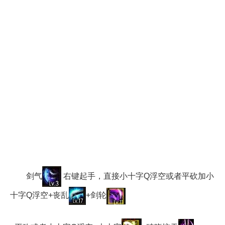
剑气
右键起手，直接小十字Q浮空或者平砍加小
十字Q浮空+丧乱
+剑轮