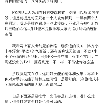
解释的清楚的，只有实战才能明白。
PK的话...因为现在只有夺旗模式，剑魔可以很帅的连
段，但是前提是对面只有一个人被你抓到，一旦有两个人
在附近，我还是推荐猥琐一些比较好，不然只有被打断然
后被轮的命运...并且也不是很推荐大家去追求所谓的连招
连段，
我看网上有人出剑魔的攻略，确实连的很帅，比方小
十字浮空+平砍+剑气百斩，还有破晓惊天第四下不砍+小
十字+别的技能也帅，可是PK一是夺旗，根本不实用，二
呢还没出的1V1，据说判定一不一样，不能让你这么连..
所以就是实在点，运用好技能的霸体和效果，再加上
你对对手的技能了解和走位习惯，是最好的。(夺旗模式中
间车轮战娱乐的请无视上面说的....)
但是下面还是要推荐一套伤害足的连招，没什么难
度，但是打残甚至打死也是可以的.