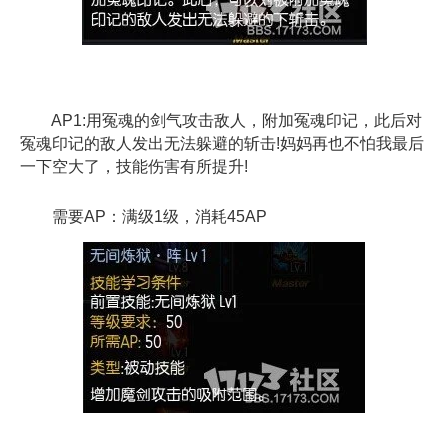
AP1:用冤魂的剑气攻击敌人，附加冤魂印记，此后对
冤魂印记的敌人发出无法躲避的斩击!妈妈再也不怕我最后
一下空大了，技能伤害有所提升!
需要AP：满级1级，消耗45AP