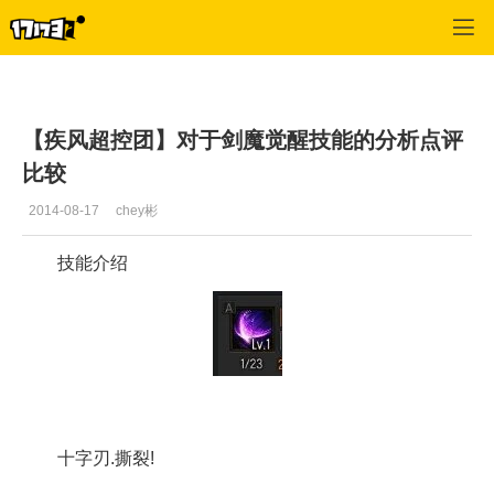
疾风之刃
>
最新资讯
>
正文
【疾风超控团】对于剑魔觉醒技能的分析点评
比较
2014-08-17
chey彬
技能介绍
十字刃.撕裂!