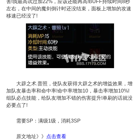
害!我最高试过加22%，应该还能再高!BUFF持续时间8秒
左右，在中间的魔剑倒计时还没结束，面板上增加的攻速
移速已经没了!
大辟之术.普照，使队友获得大辟之术的增益效果，增
加队友暴击率和命中率!命中率增加10，暴击率增加10%!
组队必点技能，给队友增加不错的伤害提升!单刷的话就没
必要点了!
需要SP：满级1级，消耗3SP
原文地址》》
点击查看