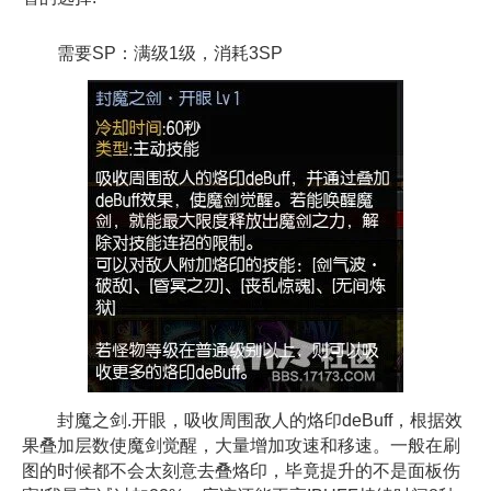
需要SP：满级1级，消耗3SP
封魔之剑.开眼，吸收周围敌人的烙印deBuff，根据效
果叠加层数使魔剑觉醒，大量增加攻速和移速。一般在刷
图的时候都不会太刻意去叠烙印，毕竟提升的不是面板伤