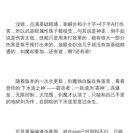
没错，点满基础精通，靠瞬步和小十字+4下平A打伤
害，所以武器暗属性珠子都很贵....与其说是神圣，倒不如
说是伤害太低，技能只是用来打效果的，能有很大一部分
伤害是靠平推打出来的。放眼全职业几乎就没有加基础精
通的，剑魔却要加....还有谁，啊?还有谁!
随着版本的一次次更新，剑魔独自躲在角落里，看着
曾经的‘下水道之神’——霜语者，一跃成为‘霜神’，高爆
发，无限控制，大范围，剑魔才认清了，只能和自己手里
的地狱剑为伴，在阴暗的下水道里度过余生。
可是屋漏偏逢连夜雨，就在pve已经弱到不行，只能