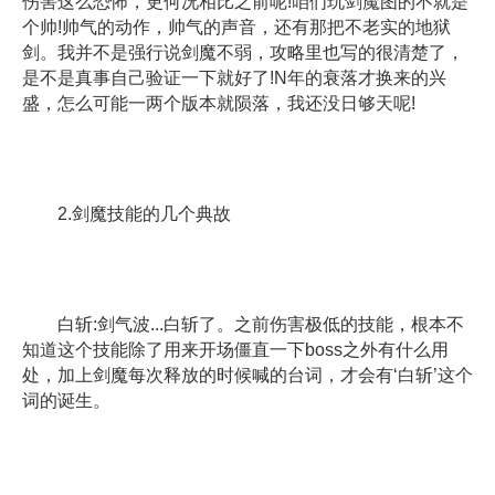
伤害这么恐怖，更何况相比之前呢!咱们玩剑魔图的不就是
个帅!帅气的动作，帅气的声音，还有那把不老实的地狱
剑。我并不是强行说剑魔不弱，攻略里也写的很清楚了，
是不是真事自己验证一下就好了!N年的衰落才换来的兴
盛，怎么可能一两个版本就陨落，我还没日够天呢!
2.剑魔技能的几个典故
白斩:剑气波...白斩了。之前伤害极低的技能，根本不
知道这个技能除了用来开场僵直一下boss之外有什么用
处，加上剑魔每次释放的时候喊的台词，才会有‘白斩’这个
词的诞生。