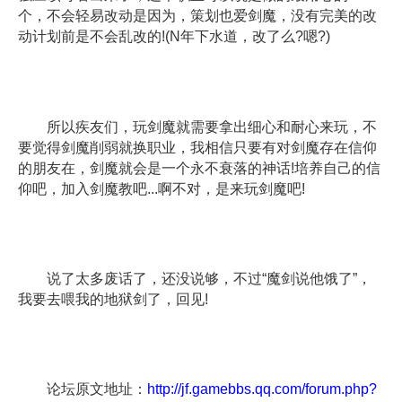
个，不会轻易改动是因为，策划也爱剑魔，没有完美的改
动计划前是不会乱改的!(N年下水道，改了么?嗯?)
所以疾友们，玩剑魔就需要拿出细心和耐心来玩，不
要觉得剑魔削弱就换职业，我相信只要有对剑魔存在信仰
的朋友在，剑魔就会是一个永不衰落的神话!培养自己的信
仰吧，加入剑魔教吧...啊不对，是来玩剑魔吧!
说了太多废话了，还没说够，不过“魔剑说他饿了”，
我要去喂我的地狱剑了，回见!
论坛原文地址：
http://jf.gamebbs.qq.com/forum.php?