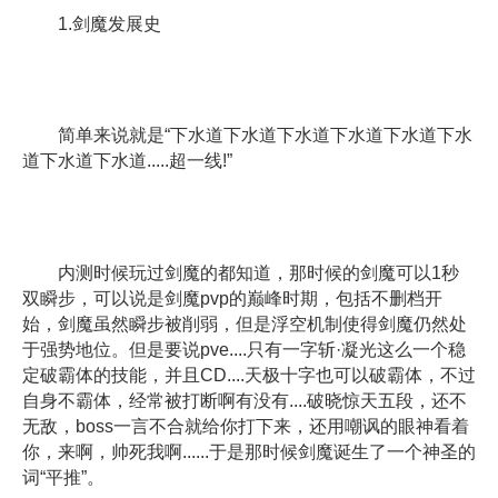
1.剑魔发展史
简单来说就是“下水道下水道下水道下水道下水道下水
道下水道下水道.....超一线!”
内测时候玩过剑魔的都知道，那时候的剑魔可以1秒
双瞬步，可以说是剑魔pvp的巅峰时期，包括不删档开
始，剑魔虽然瞬步被削弱，但是浮空机制使得剑魔仍然处
于强势地位。但是要说pve....只有一字斩·凝光这么一个稳
定破霸体的技能，并且CD....天极十字也可以破霸体，不过
自身不霸体，经常被打断啊有没有....破晓惊天五段，还不
无敌，boss一言不合就给你打下来，还用嘲讽的眼神看着
你，来啊，帅死我啊......于是那时候剑魔诞生了一个神圣的
词“平推”。