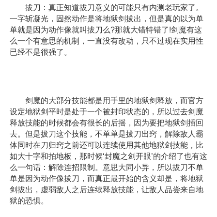
拔刀：真正知道拔刀意义的可能只有内测老玩家了。
一字斩凝光，固然动作是将地狱剑拔出，但是真的以为单
单就是因为动作像就叫拔刀么?那就大错特错了!剑魔有这
么一个有意思的机制，一直没有改动，只不过现在实用性
已经不是很强了。
剑魔的大部分技能都是用手里的地狱剑释放，而官方
设定地狱剑平时是处于一个被封印状态的，所以过去剑魔
释放技能的时候都会有很长的后摇，因为要把地狱剑插回
去。但是拔刀这个技能，不单单是拔刀出窍，解除敌人霸
体同时在刀归窍之前还可以连续使用其他地狱剑技能，比
如大十字和拍地板，那时候‘封魔之剑开眼’的介绍了也有这
么一句话：解除连招限制。意思大同小异，所以拔刀不单
单是因为动作像拔刀，而真正最开始的含义却是，将地狱
剑拔出，虚弱敌人之后连续释放技能，让敌人品尝来自地
狱的恐惧。