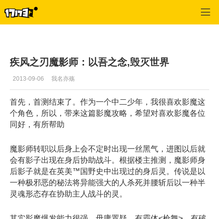
疾风之刃
>
最新资讯
>
正文
疾风之刃魔影师：以吾之念,毁灭世界
2013-09-06
我名亦殇
首先，首测结束了。作为一个中二少年，我很喜欢影魔这
个角色，所以，带来这篇影魔攻略，希望对喜欢影魔各位
同好，有所帮助
魔影师转职以后身上会不定时出现一丝黑气，进图以后就
会有影子出现在身后协助战斗。根据楼主推测，魔影师身
后影子就是在英美™国野史中出现过的身后灵。传说是以
一种极邪恶的秘法将异能强大的人杀死并腰斩后以一种半
灵魂形态存在协助主人战斗的灵。
其实影魔爆发能力很强，毋庸置疑。有霸体<枪舞>。有破