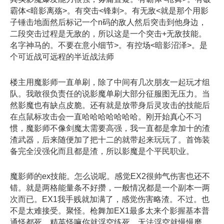
霸体<暗影离殇>。有突击<锋刺>。有无敌<就是那个用影
子锤击地面然后标记一个n码的敌人然后突击到他身边，
二段突击过程是无敌的，所以这是一个突击+无敌技能。
名字神马的。不要在意小细节>。有控场<暗影沼泽>。是
个可近战可远程的半近战法师
楼主用魔影师一直单刷，除了中间有几次朋友一起玩才组
队。我敢很负责任的说影魔单刷大部分征服图无压力。当
然影魔也有缺点皮脆。还有就是放带身后灵攻击的技能后
在点鼠标攻击会一直哈哈哈哈哈哈哈。刚开始真心不习
惯，魔影师不像剑魔太需要高强，我一直都是拿加十的渣
渣武器，后来随便加了把十二的就带起来玩玩了。首饰装
备完全没强化而且都是渣，所以影魔是个平民职业。
魔影师的ex技能。怎么说呢。感觉EX2很帅气伤害也还不
错。就是两格能量条不好攒，一般情况都是一个副本一两
次而已。EX1我手贱就加满了，感觉伤害略渣。不过。也
不是太难接受。聚怪。枪舞加EX1最多太来个影握基本普
通怪都死。精英怪嘛你就浮空练死，无法浮空就慢慢磨。