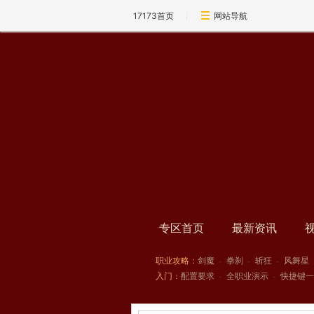
17173首页
网站导航
专区首页
最新资讯
职业攻略：
剑魔
-
拳刹
-
斩狂
-
风舞星
入门：
配置要求
-
全职业演示
-
快捷键一