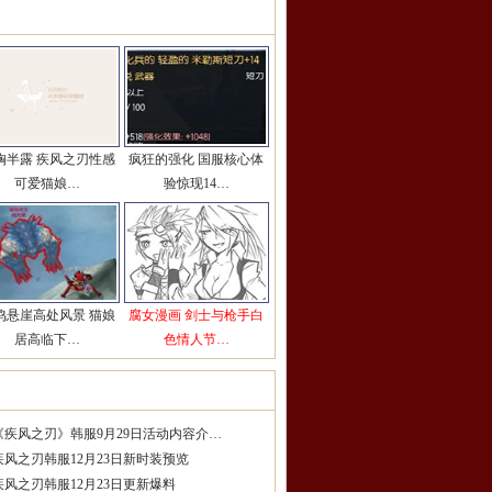
彩图片推荐
更多>>
胸半露 疾风之刃性感
疯狂的强化 国服核心体
可爱猫娘…
验惊现14…
鸣悬崖高处风景 猫娘
腐女漫画 剑士与枪手白
居高临下…
色情人节…
服精品攻略
更多>>
《疾风之刃》韩服9月29日活动内容介…
疾风之刃韩服12月23日新时装预览
疾风之刃韩服12月23日更新爆料