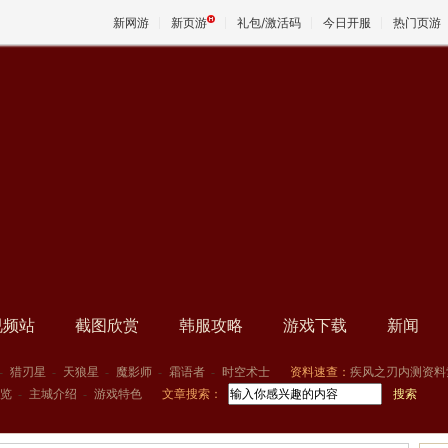
新网游
新页游
礼包/激活码
今日开服
热门页游
魔兽
天堂
王权与
视频站
截图欣赏
韩服攻略
游戏下载
新闻
-
猎刃星
-
天狼星
-
魔影师
-
霜语者
-
时空术士
资料速查：
疾风之刃内测资料
览
-
主城介绍
-
游戏特色
文章搜索：