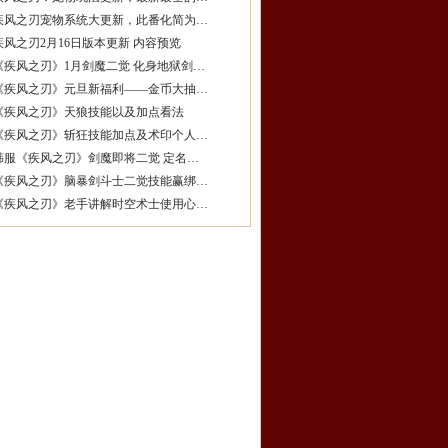
疾风之刃宠物系统大更新，此番化简为…
疾风之刃2月16日版本更新 内容预览
《疾风之刃》1月剑魔二觉 化身地狱剑…
《疾风之刃》元旦新福利——金币大抽…
《疾风之刃》天狼技能以及加点看法
《疾风之刃》斩狂技能加点及术印个人…
韩服《疾风之刃》剑魔即将二觉 定名…
《疾风之刃》脑暴剑斗士二觉技能赢绑…
《疾风之刃》老手讲解时空术士使用心…