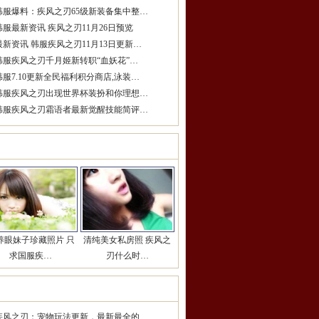
韩服爆料：疾风之刃65级新装备集中整…
韩服最新资讯 疾风之刃11月26日预览
最新资讯 韩服疾风之刃11月13日更新…
韩服疾风之刃千月姬新转职“血妖花”…
韩服7.10更新全民福利积分商店,泳装…
韩服疾风之刃出现世界杯装扮和你理想…
韩服疾风之刃霜语者最新觉醒技能简评…
女玩家推荐
更多>>
养眼妹子珍藏照片 只
清纯美女私房照 疾风之
求国服疾…
刃什么时…
期热点推荐
更多>>
疾风之刃：宠物玩法更新，最新最全的…