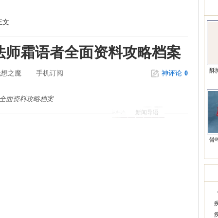
精
正文
法师霜语者全面资料攻略档案
酥
无想之魔
手机订阅
神评论
0
全面资料攻略档案
新闻导语
骨
韩