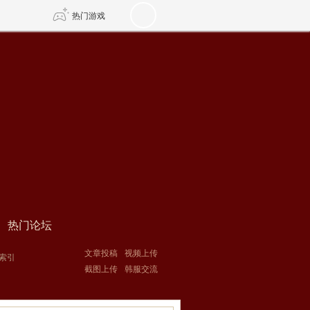
热门游戏
DNF
传奇4
剑网3旗舰版
新天龙八部
自由
诛仙世界
新仙侠5
热门论坛
文章投稿
视频上传
索引
截图上传
韩服交流