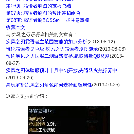
第06页: 霜语者刷图的技巧总结
第07页: 霜语者刷图的常用连招组合
第08页: 霜语者刷BOSS的一些注意事项
收藏本文
与
疾风之刃霜语者
相关的文章有：
疾风之刃霜语者主范围技能的加点分析
(2013-08-12)
谁说霜语者是垃圾!疾风之刃霜语者刷图随录
(2013-08-03)
预约疾风之刃国服二测游戏资格,赢取海量QB奖励
(2013-
09-27)
疾风之刃体验服预计十月中旬开放,先遣队火热招募中
(2013-09-26)
高玩解析疾风之刃角色如何选择面板属性
(2013-09-25)
冰霜之刺技能介绍：