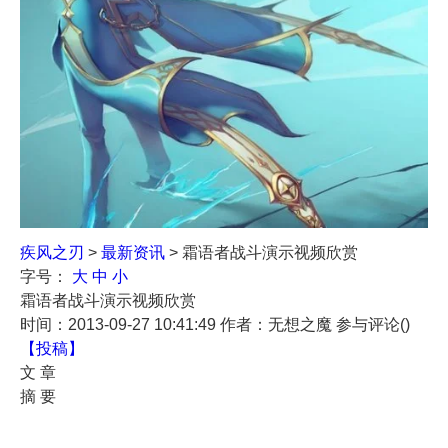
疾风之刃
>
最新资讯
> 霜语者战斗演示视频欣赏
字号：
大
中
小
霜语者战斗演示视频欣赏
时间：2013-09-27 10:41:49
作者：无想之魔
参与评论(
)
【投稿】
文 章
摘 要