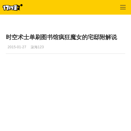
疾风之刃
>
最新资讯
>
正文
时空术士单刷图书馆疯狂魔女的宅邸附解说
2015-01-27
柒海123