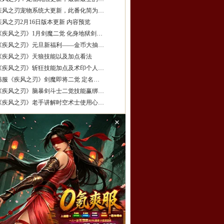
疾风之刃宠物系统大更新，此番化简为…
疾风之刃2月16日版本更新 内容预览
《疾风之刃》1月剑魔二觉 化身地狱剑…
《疾风之刃》元旦新福利——金币大抽…
《疾风之刃》天狼技能以及加点看法
《疾风之刃》斩狂技能加点及术印个人…
韩服《疾风之刃》剑魔即将二觉 定名…
《疾风之刃》脑暴剑斗士二觉技能赢绑…
《疾风之刃》老手讲解时空术士使用心…
×