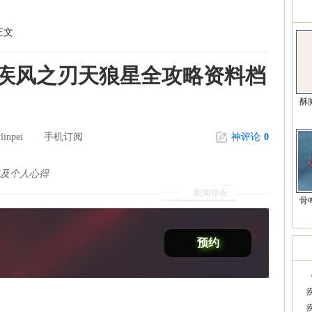
精
正文
!疾风之刃天狼星全攻略资料档
酥
linpei
手机订阅
神评论
0
点及个人心得
新闻导语
骨
预约
韩