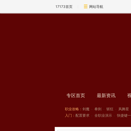
17173首页
网站导航
专区首页
最新资讯
职业攻略：
剑魔
-
拳刹
-
斩狂
-
风舞星
入门：
配置要求
-
全职业演示
-
快捷键一