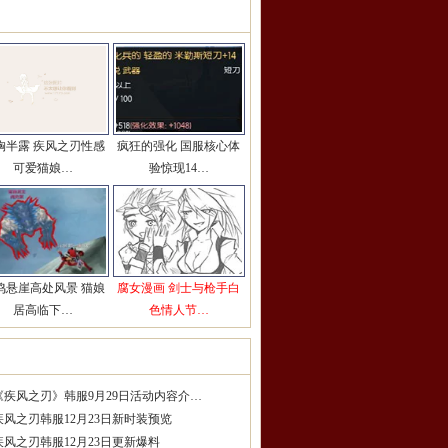
彩图片推荐
更多>>
胸半露 疾风之刃性感
疯狂的强化 国服核心体
可爱猫娘…
验惊现14…
鸣悬崖高处风景 猫娘
腐女漫画 剑士与枪手白
居高临下…
色情人节…
服精品攻略
更多>>
《疾风之刃》韩服9月29日活动内容介…
疾风之刃韩服12月23日新时装预览
疾风之刃韩服12月23日更新爆料