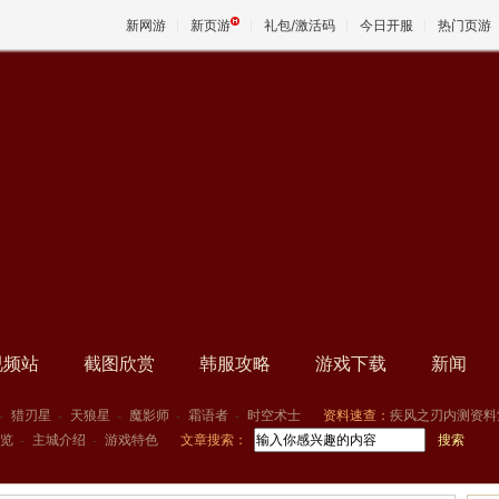
新网游
新页游
礼包/激活码
今日开服
热门页游
魔兽
天堂
王权与
视频站
截图欣赏
韩服攻略
游戏下载
新闻
-
猎刃星
-
天狼星
-
魔影师
-
霜语者
-
时空术士
资料速查：
疾风之刃内测资料
览
-
主城介绍
-
游戏特色
文章搜索：