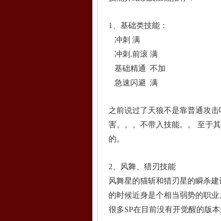
1、基础类技能：
冲刺 满
冲刺.前滚 满
基础精通 不加
急速闪避 满
之前说过了天狼不是靠普通攻击
害。。。不带入技能。。 至于
的。
2、风舞、猎刃技能
风舞星的猫斩和猎刃星的瞬杀建
的时候近身是个相当弱势的职业
很多SP在目前没有开觉醒的版