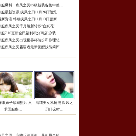
韩服爆料：疾风之刃65级新装备集中整…
韩服最新资讯 疾风之刃11月26日预览
最新资讯 韩服疾风之刃11月13日更新…
韩服疾风之刃千月姬新转职“血妖花”…
韩服7.10更新全民福利积分商店,泳装…
韩服疾风之刃出现世界杯装扮和你理想…
韩服疾风之刃霜语者最新觉醒技能简评…
女玩家推荐
更多>>
养眼妹子珍藏照片 只
清纯美女私房照 疾风之
求国服疾…
刃什么时…
期热点推荐
更多>>
疾风之刃：宠物玩法更新，最新最全的…