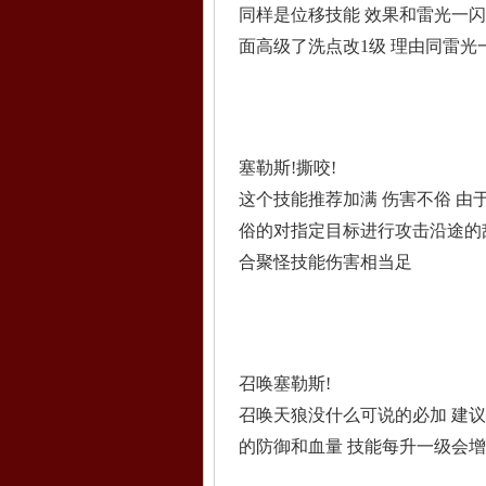
同样是位移技能 效果和雷光一闪
面高级了洗点改1级 理由同雷光
塞勒斯!撕咬!
这个技能推荐加满 伤害不俗 由
俗的对指定目标进行攻击沿途的
合聚怪技能伤害相当足
召唤塞勒斯!
召唤天狼没什么可说的必加 建
的防御和血量 技能每升一级会