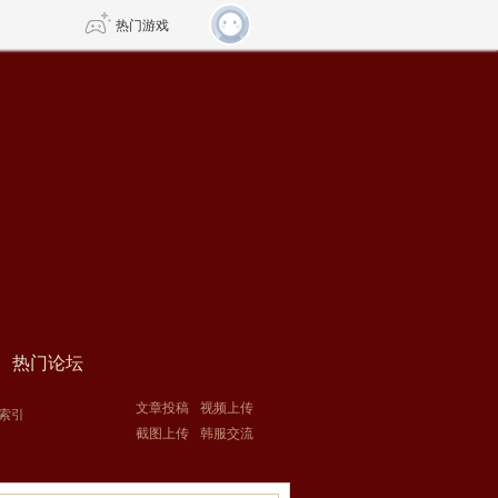
热门游戏
DNF
传奇4
剑网3旗舰版
新天龙八部
自由
诛仙世界
新仙侠5
热门论坛
文章投稿
视频上传
索引
截图上传
韩服交流