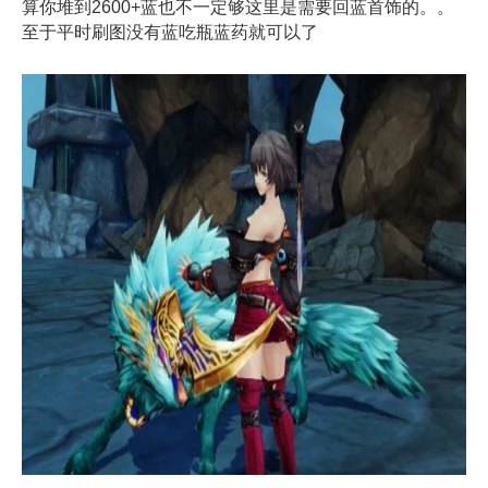
算你堆到2600+蓝也不一定够这里是需要回蓝首饰的。。
至于平时刷图没有蓝吃瓶蓝药就可以了