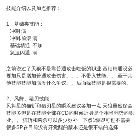
技能介绍以及加点推荐：
1、基础类技能：
冲刺 满
冲刺.前滚 满
基础精通 不加
急速闪避 满
之前说过了天狼不是靠普通攻击吃饭的职业 基础精通没必
要加只是增加普通攻击伤害。。。不带入技能。。 至于其
他技能技能加满没什么争议。。后面躲技能是很需要的。
2、风舞、猎刃技能
风舞星的猫斩和猎刃星的瞬杀建议各加一点 天狼虽然保命
技能多但是在技能全部在CD的时候近身是个相当弱势的职
业。。 猫斩和瞬杀可以多少弥补一下点1级即可也不需要
很多SP在目前没有开觉醒的版本还是很不错的选择