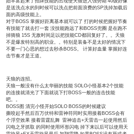
始丰富起来了招牌技能的出现使天狼进入强势期 40级好像
是送洗点水的到时候可以洗点把前面浪费的SP洗掉加载后
面的高级技能上。
对于BOSS 掌握好距离基本就可以了 打的时候把握好节奏
有技能了就去打一套 没技能跑远了和BOSS兜圈 是在跑不
掉骑狼 15S 无敌时间足以把技能CD都回复好了。。天狼
不是爆发特别高的职业。。特别是装备不是太好的情况下
不要一门心思的想过去秒杀BOSS。 计算好血量 掌握好连
击节奏才是王道。
天狼的连招。
天狼一般没有什么太华丽的技能 SOLO小怪基本2个技能
的连接就清光了下面就说下打BOSS一般的连击技能
吧。。
BOSS图 清完小怪开始SOLO BOSS的时候建议
撕咬起手然后百万伏特和雷神符同时实用接着BOSS会有
个浮空效果 接着雷霆乱舞 雷神追击+天雷击一起使用然后
闪电之牙抓取 的同时使用环形闪电 掉下来以后可以使用天
雷旋风+EX天雷旋风最后 加翔雷降 如果BOSS没有死或者