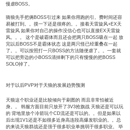
慢虐BOSS。
骑狼先手把俩BOSS引过来 如果你用跑的引。费时间还容
易被打到。。摸一下还是很疼的。。接着天雷旋风+EX天
雷旋风 如果你对自己的操作没信心也可以直接EX天雷旋
风。。。 这个是破霸体而且还会把两只BOSS吸在一起 放
完以后BOSS不是霸体状态 这是两只怪已经重叠在一起
了。。可以按照打一只BOSS的方法随便虐了。。一套就
可以把旁边的小BOSS清掉剩下的只有慢慢的把BOSS
SOLO掉了。
对于以后PVP对于天狼的发展趋势预测
天狼这个职业还是比较倾向于刷图的 而且非常怕被近
身。。 韩服方面目前只放开了3V3抢旗战 天狼还是可以玩
的 背地里放个冷箭玩个CD流还是可以的。。但是如果以
后出现1V1还是不如很多近身高连段高爆发职业的。。总
的来说天狼群战还是强于很多职业单挑弱于很多职业。 毕