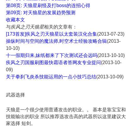
第08页: 天狼星刷怪及打boss的连招心得
第09页: 对天狼星的发展趋势预测
收藏本文
与
疾风之刃天狼星
相关的文章有：
[173首发]疾风之刃天狼星以太套装汉化合集
(2013-07-23)
操纵时间与空间的魔法师,时空术士经验攻略合辑
(2013-
10-10)
十一假期归来,妹纸都来了下次测试还会远吗
(2013-10-10)
疾风之刃国服刷图最快霜语者答网友专业提问
(2013-10-
09)
关于拳刹飞炎杀技能运用的一点小技巧总结
(2013-10-09)
武器选择
天狼是一个很少使用普通攻击的职业。。 基本是靠宝宝和
技能输出的职业 所以推荐选攻击高的武器所以这里建议大
家选择 短剑。