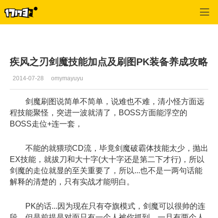
疾风之刃
>
最新资讯
>
正文
疾风之刃剑魔技能加点及刷图PK装备养成攻略
2014-07-28
omymayuyu
剑魔刷图说简单不简单，说难也不难，清小怪方面远
程技能聚怪，突进一波就清了，BOSS方面能浮空的
BOSS走位+连一套，
不能的就猥琐CD流，毕竟剑魔破霸体技能太少，抛出
EX技能，就拔刀和大十字(大十字还是第二下才行)，所以
剑魔的走位就显的至关重要了，所以...也不是一两句话能
解释的清楚的，只有实战才能明白。
PK的话...因为现在只有夺旗模式，剑魔可以很帅的连
段，但是前提是对面只有一个人被你抓到，一旦有两个人