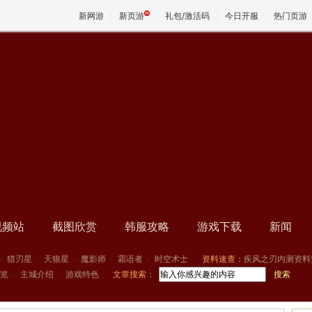
新网游
新页游
礼包/激活码
今日开服
热门页游
魔兽
天堂
王权与
视频站
截图欣赏
韩服攻略
游戏下载
新闻
-
猎刃星
-
天狼星
-
魔影师
-
霜语者
-
时空术士
资料速查：
疾风之刃内测资料
览
-
主城介绍
-
游戏特色
文章搜索：