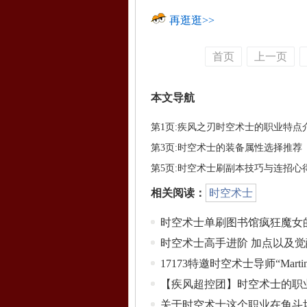
再逛逛>>
首页
上一页
本文导航
第1页:疾风之刃时空术士的职业特点
第3页:时空术士的装备属性选择推荐
第5页:时空术士刷副本技巧与连招心
相关阅读：
时空术士
时空术士单刷图书馆疯狂魔女
时空术士高手进阶 加点以及
17173特邀时空术士导师“Mar
【疾风超控团】时空术士的职
关于时空术士这个职业在角斗