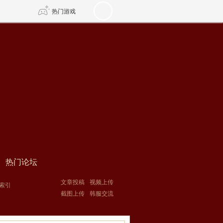
热门游戏
DNF
传奇4
剑网3旗舰版
新天龙八部
自由
诛仙世界
仙剑世界
热门论坛
文章投稿
视频上传
索引
截图上传
韩服交流