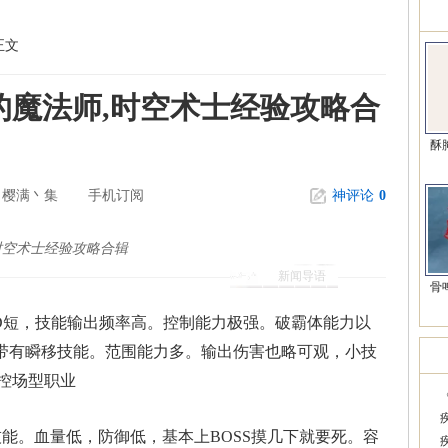
精
正文
的魔法师,时空术士经验攻略合
酥
丿樱满丶集
手机订阅
神评论
0
时空术士经验攻略合辑
新闻导语
骨
D短，技能输出频率高。控制能力极强。破霸体能力以
。带有瞬移技能。范围能力多。输出伤害也略可观，小技
韩
控场型职业
能。血量低，防御低，基本上BOSS摸几下就要死。容