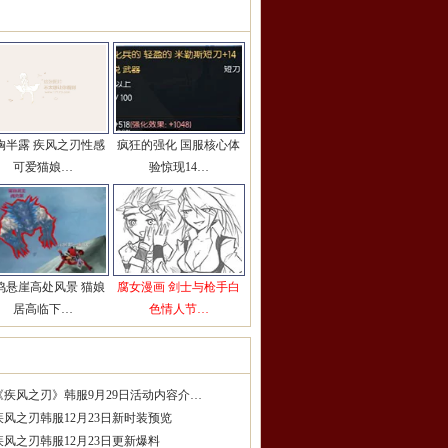
彩图片推荐
更多>>
胸半露 疾风之刃性感
疯狂的强化 国服核心体
可爱猫娘…
验惊现14…
鸣悬崖高处风景 猫娘
腐女漫画 剑士与枪手白
居高临下…
色情人节…
服精品攻略
更多>>
《疾风之刃》韩服9月29日活动内容介…
疾风之刃韩服12月23日新时装预览
疾风之刃韩服12月23日更新爆料