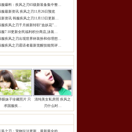
韩服爆料：疾风之刃65级新装备集中整…
韩服最新资讯 疾风之刃11月26日预览
最新资讯 韩服疾风之刃11月13日更新…
韩服疾风之刃千月姬新转职“血妖花”…
韩服7.10更新全民福利积分商店,泳装…
韩服疾风之刃出现世界杯装扮和你理想…
韩服疾风之刃霜语者最新觉醒技能简评…
女玩家推荐
更多>>
养眼妹子珍藏照片 只
清纯美女私房照 疾风之
求国服疾…
刃什么时…
期热点推荐
更多>>
疾风之刃：宠物玩法更新，最新最全的…