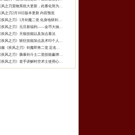
疾风之刃宠物系统大更新，此番化简为…
疾风之刃2月16日版本更新 内容预览
《疾风之刃》1月剑魔二觉 化身地狱剑…
《疾风之刃》元旦新福利——金币大抽…
《疾风之刃》天狼技能以及加点看法
《疾风之刃》斩狂技能加点及术印个人…
韩服《疾风之刃》剑魔即将二觉 定名…
《疾风之刃》脑暴剑斗士二觉技能赢绑…
《疾风之刃》老手讲解时空术士使用心…