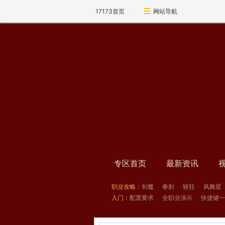
17173首页
网站导航
专区首页
最新资讯
职业攻略：
剑魔
-
拳刹
-
斩狂
-
风舞星
入门：
配置要求
-
全职业演示
-
快捷键一