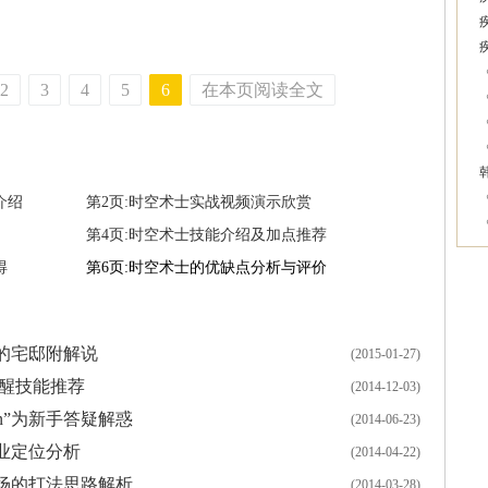
2
3
4
5
6
在本页阅读全文
介绍
第2页:时空术士实战视频演示欣赏
第4页:时空术士技能介绍及加点推荐
得
第6页:时空术士的优缺点分析与评价
的宅邸附解说
(2015-01-27)
觉醒技能推荐
(2014-12-03)
tin”为新手答疑解惑
(2014-06-23)
业定位分析
(2014-04-22)
场的打法思路解析
(2014-03-28)