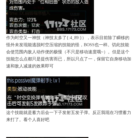
作为时空又一神技（神技太多了{:4_89:}），表示目前除了瞬移的
怪外未发现能逃脱时空压缩的技能的怪，BOSS也一样。切此技能
会使范围内敌人动作便的极慢（不只是移动速度哦~）。但是这个
技能怎么点都只是提伤害而已，所以只点了一，保留它自身移动加
速和敌人减速的效果即可
这个技能就是蓄力后会一下子发射五发子弹。反正我现在习惯蓄力
来打了。看个人喜好吧