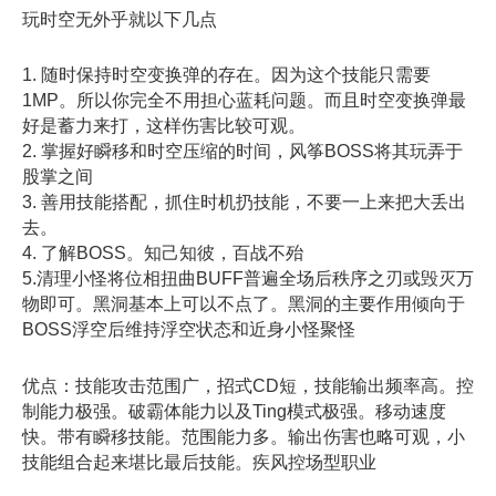
玩时空无外乎就以下几点
1. 随时保持时空变换弹的存在。因为这个技能只需要
1MP。所以你完全不用担心蓝耗问题。而且时空变换弹最
好是蓄力来打，这样伤害比较可观。
2. 掌握好瞬移和时空压缩的时间，风筝BOSS将其玩弄于
股掌之间
3. 善用技能搭配，抓住时机扔技能，不要一上来把大丢出
去。
4. 了解BOSS。知己知彼，百战不殆
5.清理小怪将位相扭曲BUFF普遍全场后秩序之刃或毁灭万
物即可。黑洞基本上可以不点了。黑洞的主要作用倾向于
BOSS浮空后维持浮空状态和近身小怪聚怪
优点：技能攻击范围广，招式CD短，技能输出频率高。控
制能力极强。破霸体能力以及Ting模式极强。移动速度
快。带有瞬移技能。范围能力多。输出伤害也略可观，小
技能组合起来堪比最后技能。疾风控场型职业