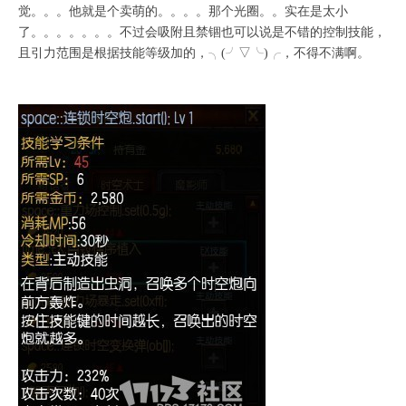
觉。。。他就是个卖萌的。。。。那个光圈。。实在是太小
了。。。。。。。不过会吸附且禁锢也可以说是不错的控制技能，
且引力范围是根据技能等级加的，╮(╯▽╰)╭，不得不满啊。