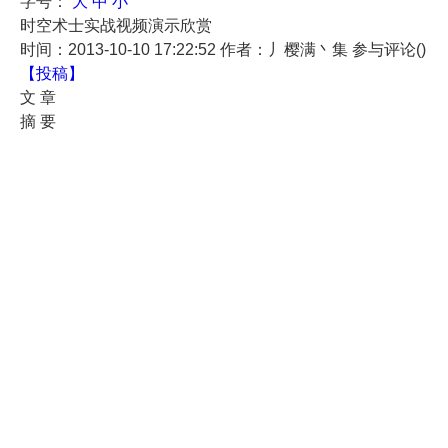
字号：
大
中
小
时空术士实战视频演示欣赏
时间：2013-10-10 17:22:52
作者：丿樱满丶集
参与评论(
)
【投稿】
文 章
摘 要