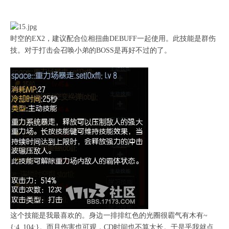
时空的EX2，建议配合位相扭曲DEBUFF一起使用。此技能是群伤
技。对于打击会召唤小弟的BOSS是再好不过的了。
这个技能是我最喜欢的。身边一排排红色的光圈很霸气有木有~
{:4_104:}。而且伤害也可观，CD时间也不算太长。于是乎我就点